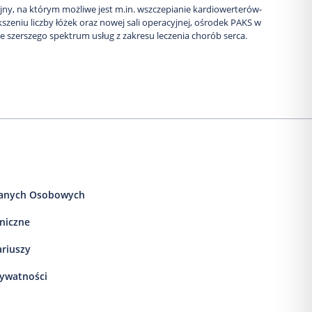
ny, na którym możliwe jest m.in. wszczepianie kardiowerterów-
kszeniu liczby łóżek oraz nowej sali operacyjnej, ośrodek PAKS w
 szerszego spektrum usług z zakresu leczenia chorób serca.
anych Osobowych
iniczne
ariuszy
rywatności