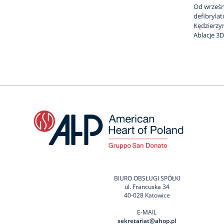
Od wrześn
defibrylat
Kędzierzy
Ablacje 3
BIURO OBSŁUGI SPÓŁKI
ul. Francuska 34
40-028 Katowice
E-MAIL
sekretariat@ahop.pl