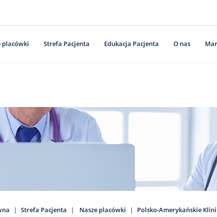
 placówki
Strefa Pacjenta
Edukacja Pacjenta
O nas
Mar
wna
Strefa Pacjenta
Nasze placówki
Polsko-Amerykańskie Klin