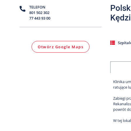
Polsk
TELEFON
801 502 302
Kędzi
77 443 93 00
Szpital
Otwórz Google Maps
Klinika u
ratujące l
Zabiegi pr
Rekanaliza
powrót do
W tej loka