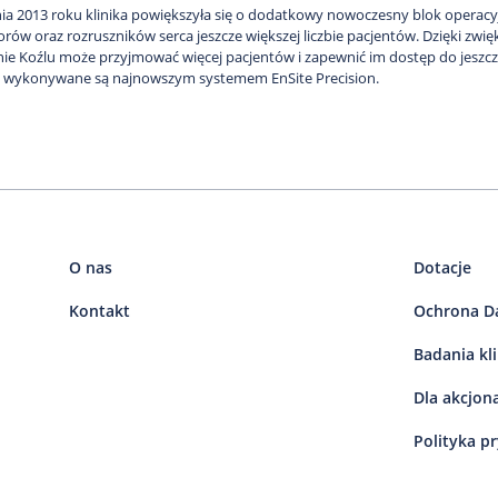
ia 2013 roku klinika powiększyła się o dodatkowy nowoczesny blok operacyj
orów oraz rozruszników serca jeszcze większej liczbie pacjentów. Dzięki zwię
nie Koźlu może przyjmować więcej pacjentów i zapewnić im dostęp do jeszcze
D wykonywane są najnowszym systemem EnSite Precision.
O nas
Dotacje
Kontakt
Ochrona D
Badania kl
Dla akcjon
Polityka p