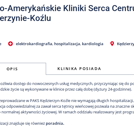
o-Amerykańskie Kliniki Serca Cen
erzynie-Koźlu
e
elektrokardiografia
,
hospitalizacja
,
kardiologia
Kędzierz
KLINIKA POSIADA
OPIS
możliwia dostęp do nowoczesnych usług medycznych, przyczyniając się do po
udzkie życie są wykonywane w klinice przez całą dobę (dyżury 24-godzinne).
zeprowadzane w PAKS Kędzierzyn-Koźle nie wymagają długich hospitalizacji, 
cja odpowiedzialnej za zawał serca tętnicy wieńcowej pozwala na znaczne skr
 normalnej aktywności życiowej. W ramach oddziału realizowany jest progra
lizacji znajduje się również
poradnia
.