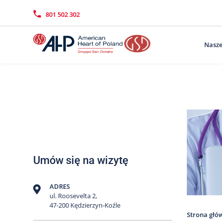
Przejdź
Wyszukiwarka
Kontakt
do
801 502 302
treści
Nasze
Umów się na wizytę
ADRES
ul. Roosevelta 2,
47-200 Kędzierzyn-Koźle
Strona głó