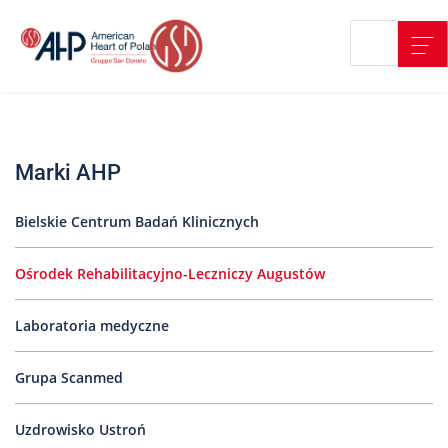
Przejdź
Wyszukiwarka
Kontakt
do
treści
Nasze
placówki
Marki AHP
Strefa
Pacjenta
Bielskie Centrum Badań Klinicznych
Edukacja
Pacjenta
Ośrodek Rehabilitacyjno-Leczniczy Augustów
O
nas
Laboratoria medyczne
Marki
AHP
Grupa Scanmed
Media
Uzdrowisko Ustroń
o