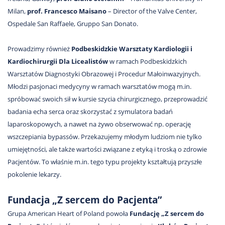
Milan,
prof. Francesco Maisano
– Director of the Valve Center,
Ospedale San Raffaele, Gruppo San Donato.
Prowadzimy również
Podbeskidzkie
Warsztaty K
ardiologii i
Kardiochirurgii
Dla Licealistów
w ramach Podbeskidzkich
Warsztatów Diagnostyki Obrazowej i Procedur Małoinwazyjnych.
Młodzi pasjonaci medycyny w ramach warsztatów mogą m.in.
spróbować swoich sił w kursie szycia chirurgicznego, przeprowadzić
badania echa serca oraz skorzystać z symulatora badań
laparoskopowych, a nawet na żywo obserwować np. operację
wszczepiania bypassów. Przekazujemy młodym ludziom nie tylko
umiejętności, ale także wartości związane z etyką i troską o zdrowie
Pacjentów. To właśnie m.in. tego typu projekty kształtują przyszłe
pokolenie lekarzy.
Fundacja „Z sercem do Pacjenta”
Grupa American Heart of Poland powoła
Fundację „Z sercem do