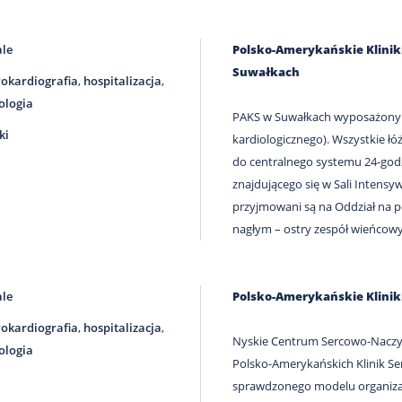
ale
Polsko-Amerykańskie Klini
Suwałkach
rokardiografia
,
hospitalizacja
,
ologia
PAKS w Suwałkach wyposażony j
ki
kardiologicznego). Wszystkie łó
do centralnego systemu 24-go
znajdującego się w Sali Intens
przyjmowani są na Oddział na p
nagłym – ostry zespół wieńcowy
ale
Polsko-Amerykańskie Klini
rokardiografia
,
hospitalizacja
,
Nyskie Centrum Sercowo-Naczyn
ologia
Polsko-Amerykańskich Klinik Se
sprawdzonego modelu organizacj