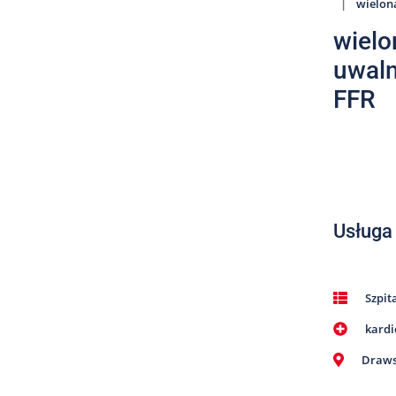
wielon
wielo
uwaln
FFR
Usługa
Szpit
kardi
Draws