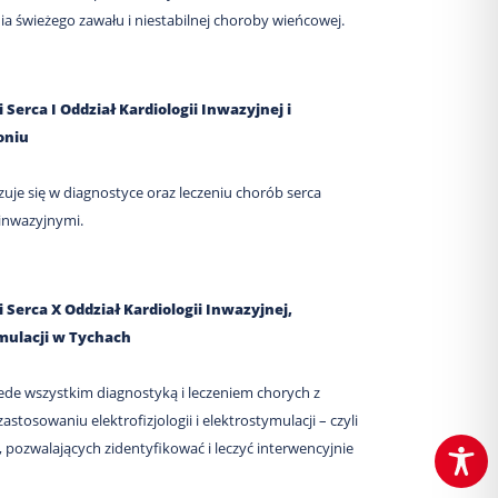
ia świeżego zawału i niestabilnej choroby wieńcowej.
Serca I Oddział Kardiologii Inwazyjnej i
oniu
zuje się w diagnostyce oraz leczeniu chorób serca
nwazyjnymi.
Serca X Oddział Kardiologii Inwazyjnej,
tymulacji w Tychach
ede wszystkim diagnostyką i leczeniem chorych z
stosowaniu elektrofizjologii i elektrostymulacji – czyli
, pozwalających zidentyfikować i leczyć interwencyjnie