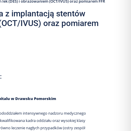
 lek (DES) i obrazowaniem (OCT/IVUS) oraz pomiarem FFR
 z implantacją stentów
 (OCT/IVUS) oraz pomiarem
:
zpitalu w Drawsku Pomorskim
z pododdziałem intensywnego nadzoru medycznego
ykwalifikowana kadra oddziału oraz wysokiej klasy
równo leczenie nagłych przypadków (ostry zespół