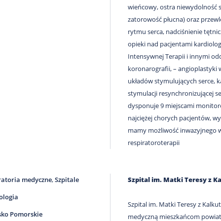
wieńcowy, ostra niewydolność se
zatorowość płucna) oraz przewl
rytmu serca, nadciśnienie tętn
opieki nad pacjentami kardiolo
Intensywnej Terapii i innymi od
koronarografii, – angioplastyki 
układów stymulujących serce, 
stymulacji resynchronizującej 
dysponuje 9 miejscami monitor
najciężej chorych pacjentów, wy
mamy możliwość inwazyjnego ws
respiratoroterapii
atoria medyczne
,
Szpitale
Szpital im. Matki Teresy z
ologia
Szpital im. Matki Teresy z Kalk
ko Pomorskie
medyczną mieszkańcom powiatu 