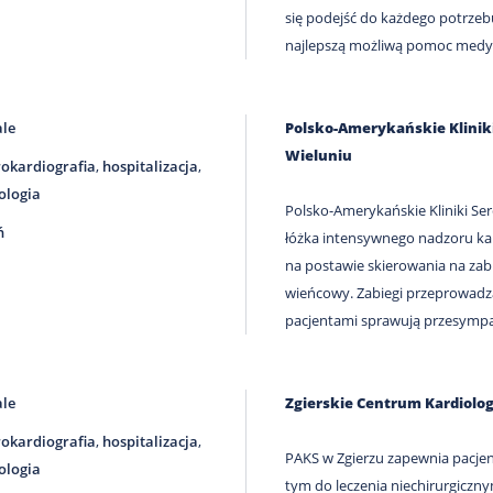
się podejść do każdego potrze
najlepszą możliwą pomoc medy
ale
Polsko-Amerykańskie Klini
Wieluniu
rokardiografia
,
hospitalizacja
,
ologia
Polsko-Amerykańskie Kliniki Se
ń
łóżka intensywnego nadzoru kar
na postawie skierowania na zab
wieńcowy. Zabiegi przeprowadza
pacjentami sprawują przesympat
ale
Zgierskie Centrum Kardiolog
rokardiografia
,
hospitalizacja
,
PAKS w Zgierzu zapewnia pacj
ologia
tym do leczenia niechirurgiczn