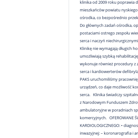
klinika od 2009 roku poprawia 
mieszkańców powiatu nyskiego o
ośrodka, co bezpośrednio przekł
Do głównych zadań ośrodka, op
postaciami ostrego zespołu wie
serca i naczyń niechirurgicznym
Klinikę nie wymagają długich hosp
umożliwiają szybką rehabilitacj
wykonuje również procedury z za
serca i kardiowerterów defibry
PAKS uruchomiliśmy pracownię
urządzeń, co daje możliwość ko
serca. Klinika świadczy szpita
z Narodowym Funduszem Zdrowi
ambulatoryjne w poradniach spe
komercyjnych. OFEROWANE 
KARDIOLOGICZNEGO: • diagnostyka
inwazyjnej: – koronarografia i 