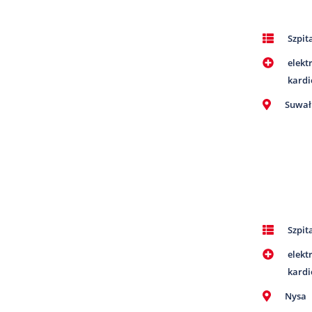
Szpit
elekt
kardi
Suwał
Szpit
elekt
kardi
Nysa