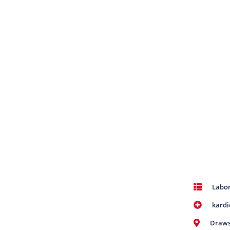
Labor
kardi
Draws