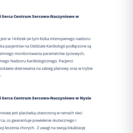
ki Serca Centrum Sercowo-Naczyniowe w
est w 14 łóżek (w tym łóżka intensywnego nadzoru
żka pacjentów na Oddziale Kardiologii podłączone są
dzinnego monitorowania parametrów życiowych,
ywnego Nadzoru Kardiologicznego. Pacjenci
ostawie skierowania na zabieg planowy oraz w trybie
.
ki Serca Centrum Sercowo-Naczyniowe w Nysie
iowe jest placówką utworzoną w ramach sieci
rca, co gwarantuje powielenie skutecznego i
i leczenia chorych. Z uwagi na swoją lokalizację