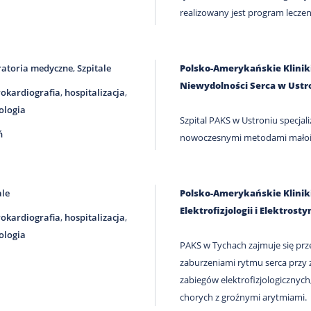
realizowany jest program leczen
atoria medyczne
,
Szpitale
Polsko-Amerykańskie Kliniki 
Niewydolności Serca w Ustr
rokardiografia
,
hospitalizacja
,
ologia
Szpital PAKS w Ustroniu specjali
ń
nowoczesnymi metodami małoi
ale
Polsko-Amerykańskie Kliniki 
Elektrofizjologii i Elektros
rokardiografia
,
hospitalizacja
,
ologia
PAKS w Tychach zajmuje się prz
zaburzeniami rytmu serca przy za
zabiegów elektrofizjologicznych
chorych z groźnymi arytmiami.