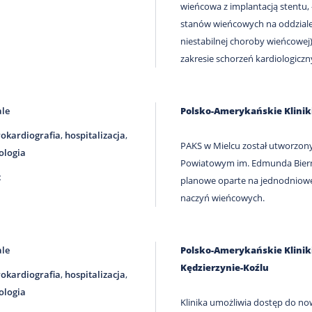
wieńcowa z implantacją stentu, 
stanów wieńcowych na oddziale i
niestabilnej choroby wieńcowej)
zakresie schorzeń kardiologiczn
ale
Polsko-Amerykańskie Klini
rokardiografia
,
hospitalizacja
,
PAKS w Mielcu został utworzony
ologia
Powiatowym im. Edmunda Biernac
c
planowe oparte na jednodniowej
naczyń wieńcowych.
ale
Polsko-Amerykańskie Klini
Kędzierzynie-Koźlu
rokardiografia
,
hospitalizacja
,
ologia
Klinika umożliwia dostęp do no