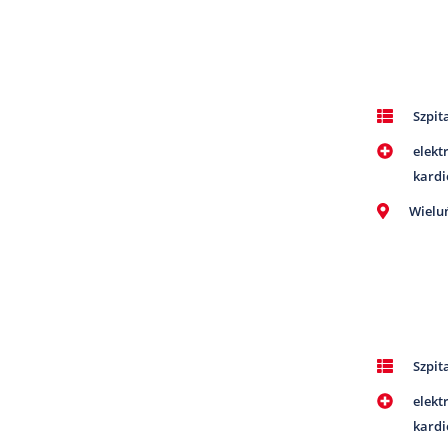
Szpit
elekt
kardi
Wielu
Szpit
elekt
kardi