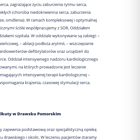
rca, zagrażające życiu zaburzenia rytmu serca,
ekłych (choroba niedokrwienna serca, zaburzenia
icze, omdlenia). W ramach kompleksowej i optymalnej
gicznymi ściśle współpracujemy z SOR, Oddziałem
działami szpitala. W oddziale wykonywane są zabiegi: –
wieńcowej, – ablacji podłoża arytmii, – wszczepianie
kardiowerterów-defibrylatorów oraz urządzeń do
serce. Oddział intensywnego nadzoru kardiologicznego
owanymi, na których prowadzone jest leczenie
magających intensywnej terapii kardiologicznej –
pomagania krążenia, czasowej stymulacji serca,
 Kalkuty w Drawsku Pomorskim
uty zapewnia podstawową oraz specjalistyczną opiekę
drawskiego i okolic. W leczeniu pacjentów staramy