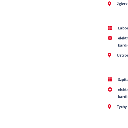
Zgierz
Labor
elekt
kardi
Ustro
Szpit
elekt
kardi
Tychy