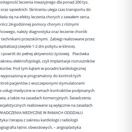
dostępność leczenia inwazyjnego dla ponad 200 tys.
raz sąsiednich. Skróceniu ulega czas transportu do
ada się na efekty leczenia chorych z zawałem serca.
rócz 24-godzinnej pomocy chorym z różnymi
ńcowego, należy diagnostyka oraz leczenie chorób
i technikami przezskórnymi. Zabiegi realizowane przez
italizacji (zwykle 1-2 dni pobytu w klinice),
ę i powrót do pełnej aktywności życiowej. Placówka
kresu elektrofizjologii, czyli implantacje rozruszników
latorów. Pod tym kątem w poradni kardiologicznej
 wyposażoną w programatory do kontroli tych
ntroli pacjentów z wszczepionymi stymulatorami
lne usługi medyczne w ramach kontraktów podpisanych
a, a także na zasadach komercyjnych. Świadczenia
cjalistycznych realizowane są wyłącznie na zasadach
ŚWIADCZENIA MEDYCZNE W RAMACH ODDZIAŁU
 i terapia z zakresu kardiologii i radiologii
angiografia tętnic obwodowych, – angioplastyka