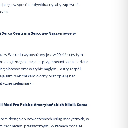
bującego w sposób indywidualny, aby zapewnić
czną.
ki Serca Centrum Sercowo-Naczyniowe w
rca w Wieluniu wyposażony jest w 20 łóżek (w tym
diologicznego). Pacjenci przyjmowani są na Oddział
ieg planowy oraz w trybie nagłym – ostry zespół
ją sami wybitni kardiolodzy oraz opiekę nad
yczne pielęgniarki.
ii Med-Pro Polsko-Amerykańskich Klinik Serca
entom dostęp do nowoczesnych usług medycznych, w
ymi technikami przezskórnymi. W ramach oddziału