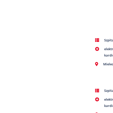
Szpit
elekt
kardi
Miele
Szpit
elekt
kardi