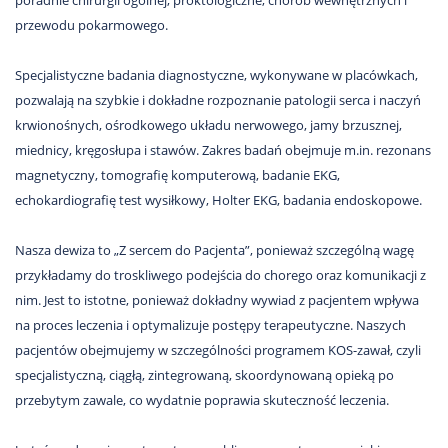
poradnie chirurgii ogólnej, proktologiczne, chorób wewnętrznych i
przewodu pokarmowego.
Specjalistyczne badania diagnostyczne, wykonywane w placówkach,
pozwalają na szybkie i dokładne rozpoznanie patologii serca i naczyń
krwionośnych, ośrodkowego układu nerwowego, jamy brzusznej,
miednicy, kręgosłupa i stawów. Zakres badań obejmuje m.in. rezonans
magnetyczny, tomografię komputerową, badanie EKG,
echokardiografię test wysiłkowy, Holter EKG, badania endoskopowe.
Nasza dewiza to „Z sercem do Pacjenta”, ponieważ szczególną wagę
przykładamy do troskliwego podejścia do chorego oraz komunikacji z
nim. Jest to istotne, ponieważ dokładny wywiad z pacjentem wpływa
na proces leczenia i optymalizuje postępy terapeutyczne. Naszych
pacjentów obejmujemy w szczególności programem KOS-zawał, czyli
specjalistyczną, ciągłą, zintegrowaną, skoordynowaną opieką po
przebytym zawale, co wydatnie poprawia skuteczność leczenia.