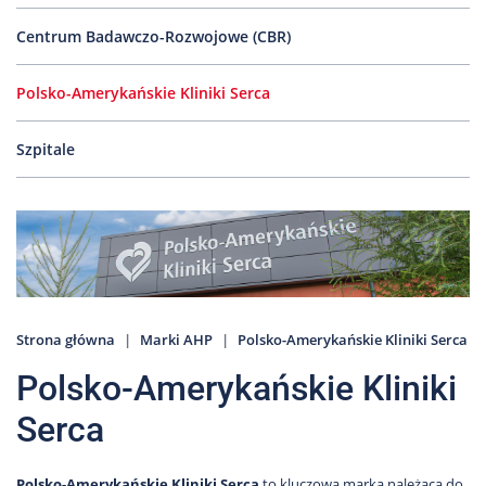
Nas
Centrum Badawczo-Rozwojowe (CBR)
Kariera
Galeria
Polsko-Amerykańskie Kliniki Serca
Kontakt
Szpitale
801
502
302
Strona główna
Marki AHP
Polsko-Amerykańskie Kliniki Serca
Polsko-Amerykańskie Kliniki
Serca
Polsko-Amerykańskie Kliniki Serca
to kluczowa marka należąca do