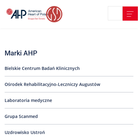
Przejdź
Wyszukiwarka
Kontakt
do
treści
Nasze
placówki
Marki AHP
Strefa
Pacjenta
Bielskie Centrum Badań Klinicznych
Edukacja
Pacjenta
Ośrodek Rehabilitacyjno-Leczniczy Augustów
O
nas
Laboratoria medyczne
Marki
AHP
Grupa Scanmed
Media
Uzdrowisko Ustroń
o