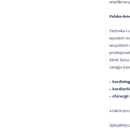
współpracuj
Polsko-Ame
Technika i 
wysokim sto
wszystkich 
profesjonal
Klinik Serca
zasięgu każ
– kardiolog
– kardioch
– chirurgii
a także por
Specjalisty