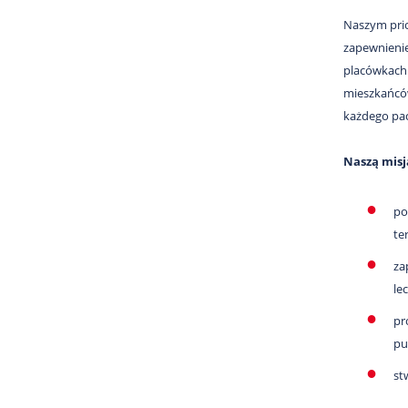
Naszym prio
zapewnienie
placówkach 
mieszkańców
każdego pac
Naszą misją
po
te
za
le
pr
pu
st