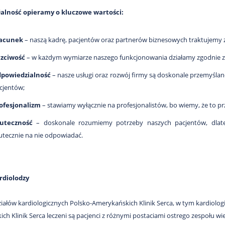
łalność opieramy o kluczowe wartości:
acunek
– naszą kadrę, pacjentów oraz partnerów biznesowych traktujemy
zciwość
– w każdym wymiarze naszego funkcjonowania działamy zgodnie z
powiedzialność
– nasze usługi oraz rozwój firmy są doskonale przemyślane
cjentów;
ofesjonalizm
– stawiamy wyłącznie na profesjonalistów, bo wiemy, że to pr
uteczność
– doskonale rozumiemy potrzeby naszych pacjentów, dlateg
utecznie na nie odpowiadać.
rdiolodzy
iałów kardiologicznych Polsko-Amerykańskich Klinik Serca, w tym kardiologii 
ch Klinik Serca leczeni są pacjenci z różnymi postaciami ostrego zespołu 