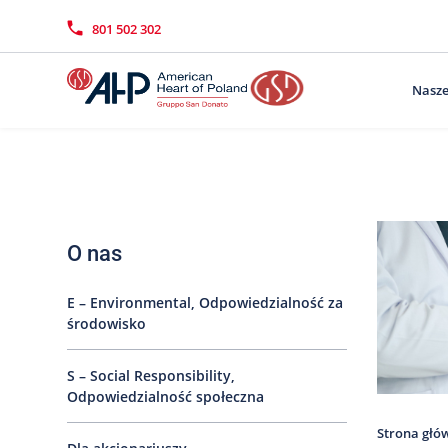
Przejdź
Wyszukiwarka
Kontakt
do
801 502 302
treści
Nasze
O nas
E – Environmental, Odpowiedzialność za
środowisko
S – Social Responsibility,
Odpowiedzialność społeczna
Strona głó