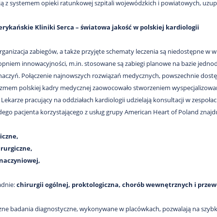
ą z systemem opieki ratunkowej szpitali wojewódzkich i powiatowych, uzup
rykańskie Kliniki Serca
– światowa jakość w polskiej kardiologii
organizacja zabiegów, a także przyjęte schematy leczenia są niedostępne w w
pniem innowacyjności, m.in. stosowane są zabiegi planowe na bazie jednod
naczyń. Połączenie najnowszych rozwiązań medycznych, powszechnie dostęp
izmem polskiej kadry medycznej zaowocowało stworzeniem wyspecjalizowane
. Lekarze pracujący na oddziałach kardiologii udzielają konsultacji w zespoła
dego pacjenta korzystającego z usług grupy American Heart of Poland znajdu
iczne,
irurgiczne,
 naczyniowej,
adnie:
chirurgii ogólnej, proktologiczna, chorób wewnętrznych i prz
czne badania diagnostyczne, wykonywane w placówkach, pozwalają na szybkie