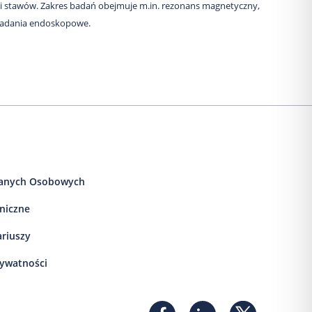
i stawów. Zakres badań obejmuje m.in. rezonans magnetyczny,
 badania endoskopowe.
anych Osobowych
iniczne
ariuszy
rywatności