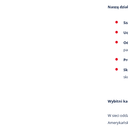
Naszą dzia
Sz
Uc
Od
pa
Pr
Sk
sk
Wybitni ka
W sieci oddz
Amerykański