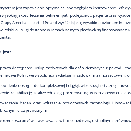
rytetem jest zapewnienie optymalnej pod względem kosztowności i efektywn
 wysokiej jakości leczenia, pełne empatii podejście do pacjenta oraz wyso
Grupy American Heart of Poland wyróżniają się wysokim poziomem innowa
 Polski, a usługi dostępne w ramach naszych placówek są finansowane z 
jenta.
 jest:
prawa dostępności usług medycznych dla osób cierpiących z powodu chor
renie całej Polski, we współpracy z władzami rządowymi, samorządowymi, o
pewnienie dostępu do kompleksowej i ciągłej, wielospecjalistycznej i nowoc
czenie, rehabilitację, a także edukację prozdrowotną, w tym zapewnienie d
owadzenie badań oraz wdrażanie nowoczesnych technologii i innowacj
blicznymi oraz prywatnymi;
worzenie warunków inwestowania w firmę medyczną o stabilnym i zrówno