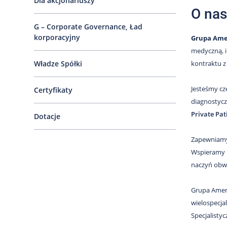
Dla akcjonariuszy
O nas
G – Corporate Governance, Ład
korporacyjny
Grupa Amer
medyczną, i
Władze Spółki
kontraktu 
Jesteśmy cz
Certyfikaty
diagnostycz
Private Pat
Dotacje
Zapewniamy
Wspieramy p
naczyń obwo
Grupa Americ
wielospecja
Specjalisty