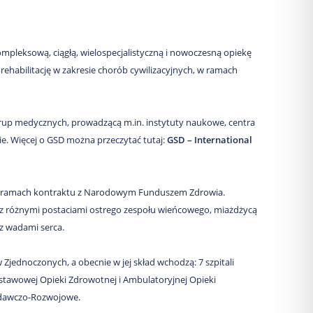
pleksową, ciągłą, wielospecjalistyczną i nowoczesną opiekę
rehabilitację w zakresie chorób cywilizacyjnych, w ramach
h grup medycznych, prowadzącą m.in. instytuty naukowe, centra
ie. Więcej o GSD można przeczytać tutaj:
GSD – International
 w ramach kontraktu z Narodowym Funduszem Zdrowia.
 z różnymi postaciami ostrego zespołu wieńcowego, miażdżycą
z wadami serca.
 Zjednoczonych, a obecnie w jej skład wchodzą: 7 szpitali
odstawowej Opieki Zdrowotnej i Ambulatoryjnej Opieki
Badawczo-Rozwojowe.