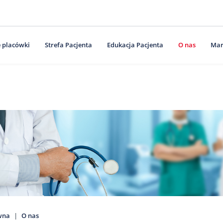
 placówki
Strefa Pacjenta
Edukacja Pacjenta
O nas
Mar
wna
O nas