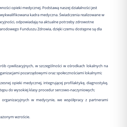
ości opieki medycznej. Podstawą naszej działalności jest
ce wykwalifikowana kadra medyczna. Świadczenia realizowane w
cyjności, odpowiadają na aktualne potrzeby zdrowotne
Narodowego Funduszu Zdrowia, dzięki czemu dostępne są dla
ób cywilizacyjnych, w szczególności w ośrodkach lokalnych na
rganizacjami pozarządowymi oraz społecznościami lokalnymi;
zesnej opieki medycznej, integrującej profilaktykę, diagnostykę,
ostępu do wysokiej klasy procedur sercowo-naczyniowych;
i organizacyjnych w medycynie, we współpracy z partnerami
ważonym wzroście.