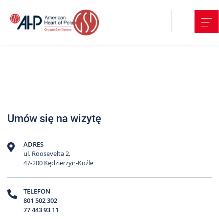
Przejdź
Wyszukiwarka
Kontakt
do
treści
Nasze
placówki
Strefa
Pacjenta
Edukacja
Umów się na wizytę
Pacjenta
O
ADRES
nas
ul. Roosevelta 2,
47-200 Kędzierzyn-Koźle
Marki
AHP
TELEFON
801 502 302
Media
77 443 93 11
o