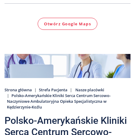
Nas
Kariera
Otwórz Google Maps
Galeria
Kontakt
801
502
302
Strona główna
Strefa Pacjenta
Nasze placówki
Polsko-Amerykańskie Kliniki Serca Centrum Sercowo-
Naczyniowe Ambulatoryjna Opieka Specjalistyczna w
Kędzierzynie-Koźlu
Polsko-Amerykańskie Kliniki
Serca Centrum Sercowo-