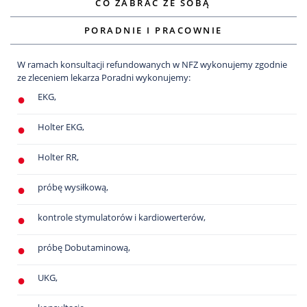
CO ZABRAĆ ZE SOBĄ
PORADNIE I PRACOWNIE
W ramach konsultacji refundowanych w NFZ wykonujemy zgodnie
ze zleceniem lekarza Poradni wykonujemy:
EKG,
Holter EKG,
Holter RR,
próbę wysiłkową,
kontrole stymulatorów i kardiowerterów,
próbę Dobutaminową,
UKG,