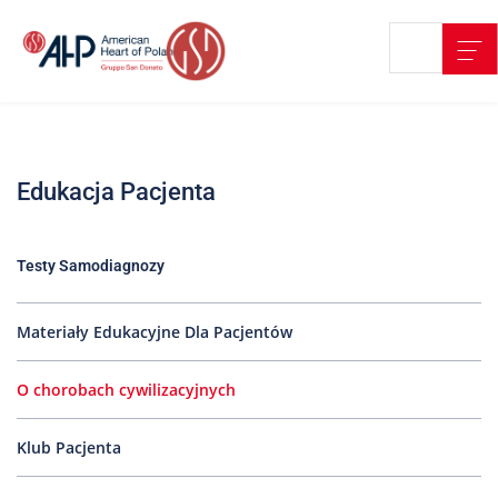
Przejdź
Wyszukiwarka
Kontakt
do
treści
Nasze
placówki
Edukacja Pacjenta
Strefa
Pacjenta
Edukacja
Testy Samodiagnozy
Pacjenta
O
Materiały Edukacyjne Dla Pacjentów
nas
O chorobach cywilizacyjnych
Marki
AHP
Klub Pacjenta
Media
o