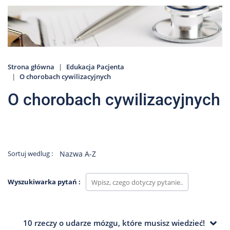
Nas
Kariera
Galeria
Kontakt
Strona główna
Edukacja Pacjenta
O chorobach cywilizacyjnych
O chorobach cywilizacyjnych
801
502
302
Sortuj wedlug :
Nazwa A-Z
Wyszukiwarka pytań :
10 rzeczy o udarze mózgu, które musisz wiedzieć!