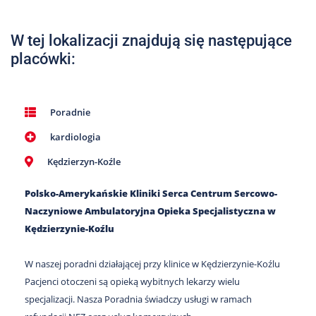
Nas
Kariera
W tej lokalizacji znajdują się następujące
placówki:
Galeria
Kontakt
Poradnie
kardiologia
801
502
Kędzierzyn-Koźle
302
Polsko-Amerykańskie Kliniki Serca Centrum Sercowo-
Naczyniowe Ambulatoryjna Opieka Specjalistyczna w
Kędzierzynie-Koźlu
W naszej poradni działającej przy klinice w Kędzierzynie-Koźlu
Pacjenci otoczeni są opieką wybitnych lekarzy wielu
specjalizacji. Nasza Poradnia świadczy usługi w ramach