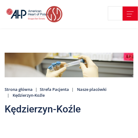
Przejdź
Wyszukiwarka
Kontakt
do
treści
Nasze
placówki
Strefa
Pacjenta
Edukacja
Pacjenta
Strona główna
Strefa Pacjenta
Nasze placówki
O
Kędzierzyn-Koźle
nas
Kędzierzyn-Koźle
Marki
AHP
Media
o