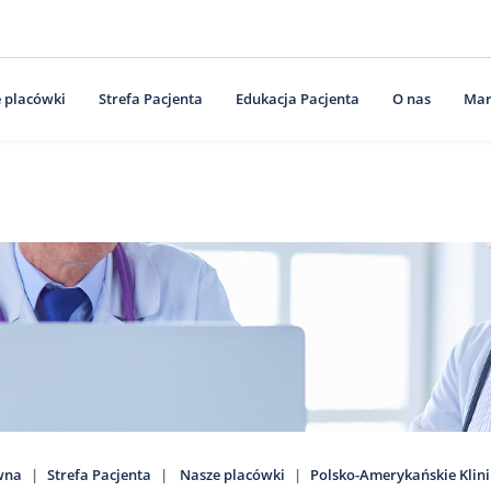
 placówki
Strefa Pacjenta
Edukacja Pacjenta
O nas
Mar
wna
Strefa Pacjenta
Nasze placówki
Polsko-Amerykańskie Klin