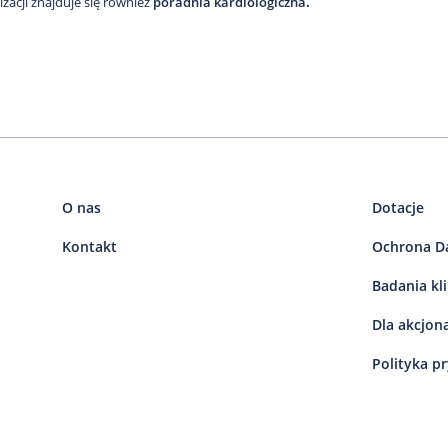
lizacji znajduje się również
poradnia kardiologiczna
.
O nas
Dotacje
Kontakt
Ochrona D
Badania kl
Dla akcjon
Polityka p