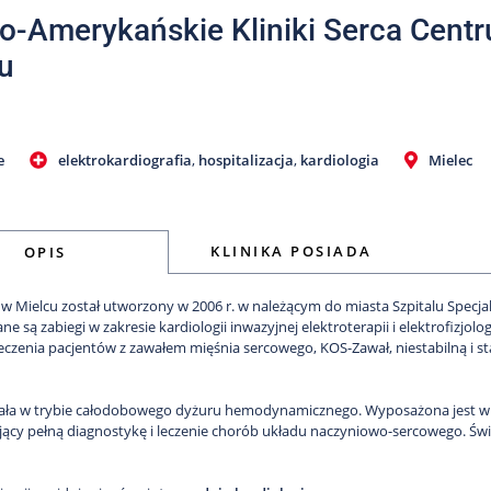
o-Amerykańskie Kliniki Serca Cen
u
e
elektrokardiografia
,
hospitalizacja
,
kardiologia
Mielec
KLINIKA POSIADA
OPIS
w Mielcu został utworzony w 2006 r. w należącym do miasta Szpitalu Specja
 są zabiegi w zakresie kardiologii inwazyjnej elektroterapii i elektrofizjologi
eczenia pacjentów z zawałem mięśnia sercowego, KOS-Zawał, niestabilną i s
ziała w trybie całodobowego dyżuru hemodynamicznego. Wyposażona jest w 
jący pełną diagnostykę i leczenie chorób układu naczyniowo-sercowego. Ś