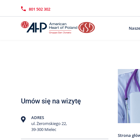
Przejdź
Wyszukiwarka
Kontakt
do
801 502 302
treści
Nasze
Umów się na wizytę
ADRES
ul. Żeromskiego 22,
39-300 Mielec
Strona głó