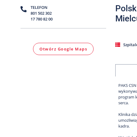
Polsk
TELEFON
801 502 302
Mielc
17 780 82 00
Szpital
Otwórz Google Maps
PAKS CSN 
wykonywane
program l
serca.
Klinika d
umożliwia
kadra.