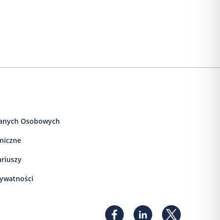
anych Osobowych
iniczne
ariuszy
rywatności