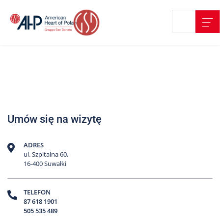
Przejdź
Wyszukiwarka
Kontakt
do
treści
Nasze
placówki
Strefa
Pacjenta
Edukacja
Umów się na wizytę
Pacjenta
O
ADRES
nas
ul. Szpitalna 60,
16-400 Suwałki
Marki
AHP
TELEFON
87 618 1901
Media
505 535 489
o