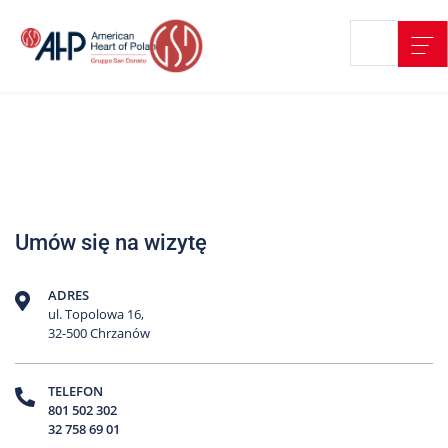
Przejdź
Wyszukiwarka
Kontakt
do
treści
Nasze
placówki
Strefa
Pacjenta
Edukacja
Umów się na wizytę
Pacjenta
O
ADRES
nas
ul. Topolowa 16,
32-500 Chrzanów
Marki
AHP
TELEFON
801 502 302
Media
32 758 69 01
o