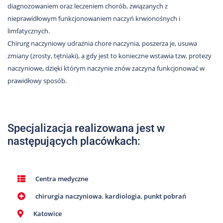
Nas
diagnozowaniem oraz leczeniem chorób, związanych z
nieprawidłowym funkcjonowaniem naczyń krwionośnych i
Kariera
limfatycznych.
Galeria
Chirurg naczyniowy udrażnia chore naczynia, poszerza je, usuwa
zmiany (zrosty, tętniaki), a gdy jest to konieczne wstawia tzw. protezy
Kontakt
naczyniowe, dzięki którym naczynie znów zaczyna funkcjonować w
prawidłowy sposób.
801
502
302
Specjalizacja realizowana jest w
następujących placówkach:
Centra medyczne
chirurgia naczyniowa
,
kardiologia
,
punkt pobrań
Katowice