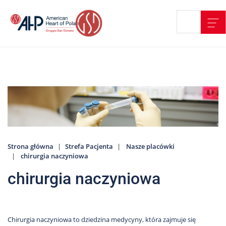
Przejdź
Wyszukiwarka
Kontakt
do
treści
Nasze
placówki
Strefa
Pacjenta
Edukacja
Pacjenta
Strona główna
Strefa Pacjenta
Nasze placówki
O
chirurgia naczyniowa
nas
chirurgia naczyniowa
Marki
AHP
Media
o
Chirurgia naczyniowa to dziedzina medycyny, która zajmuje się