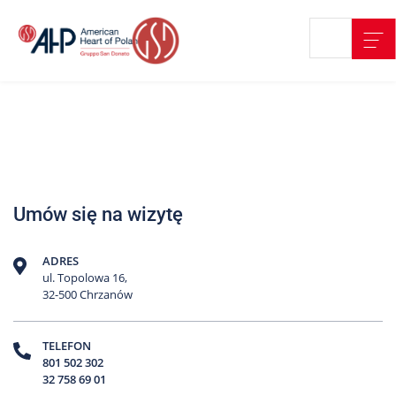
Przejdź
Wyszukiwarka
Kontakt
do
treści
Nasze
placówki
Strefa
Pacjenta
Edukacja
Umów się na wizytę
Pacjenta
O
ADRES
nas
ul. Topolowa 16,
32-500 Chrzanów
Marki
AHP
TELEFON
801 502 302
Media
32 758 69 01
o