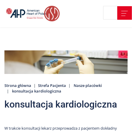
Przejdź
Wyszukiwarka
Kontakt
do
treści
Nasze
placówki
Strefa
Pacjenta
Edukacja
Pacjenta
Strona główna
Strefa Pacjenta
Nasze placówki
O
konsultacja kardiologiczna
nas
konsultacja kardiologiczna
Marki
AHP
Media
o
W trakcie konsultacji lekarz przeprowadza z pacjentem dokładny