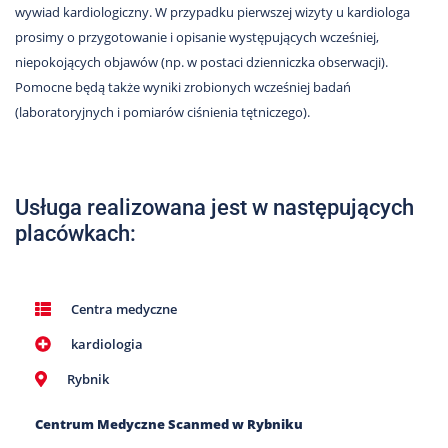
Nas
wywiad kardiologiczny. W przypadku pierwszej wizyty u kardiologa
prosimy o przygotowanie i opisanie występujących wcześniej,
Kariera
niepokojących objawów (np. w postaci dzienniczka obserwacji).
Galeria
Pomocne będą także wyniki zrobionych wcześniej badań
(laboratoryjnych i pomiarów ciśnienia tętniczego).
Kontakt
801
Usługa realizowana jest w następujących
502
placówkach:
302
Centra medyczne
kardiologia
Rybnik
Centrum Medyczne Scanmed w Rybniku