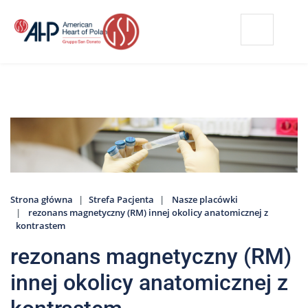
Przejdź
Wyszukiwarka
Kontakt
do
treści
Nasze
placówki
Strefa
Pacjenta
Edukacja
Pacjenta
Strona główna
Strefa Pacjenta
Nasze placówki
O
rezonans magnetyczny (RM) innej okolicy anatomicznej z
nas
kontrastem
Marki
rezonans magnetyczny (RM)
AHP
innej okolicy anatomicznej z
Media
o