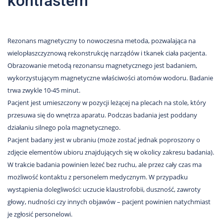
kontrastem
Nas
Kariera
Rezonans magnetyczny to nowoczesna metoda, pozwalająca na
Galeria
wielopłaszczyznową rekonstrukcję narządów i tkanek ciała pacjenta.
Kontakt
Obrazowanie metodą rezonansu magnetycznego jest badaniem,
wykorzystującym magnetyczne właściwości atomów wodoru. Badanie
trwa zwykle 10-45 minut.
801
Pacjent jest umieszczony w pozycji leżącej na plecach na stole, który
502
przesuwa się do wnętrza aparatu. Podczas badania jest poddany
302
działaniu silnego pola magnetycznego.
Pacjent badany jest w ubraniu (może zostać jednak poproszony o
zdjęcie elementów ubioru znajdujących się w okolicy zakresu badania).
W trakcie badania powinien leżeć bez ruchu, ale przez cały czas ma
możliwość kontaktu z personelem medycznym. W przypadku
wystąpienia dolegliwości: uczucie klaustrofobii, duszność, zawroty
głowy, nudności czy innych objawów – pacjent powinien natychmiast
je zgłosić personelowi.