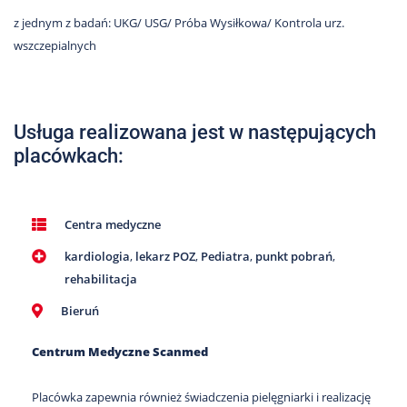
Nas
z jednym z badań: UKG/ USG/ Próba Wysiłkowa/ Kontrola urz.
Kariera
wszczepialnych
Galeria
Kontakt
Usługa realizowana jest w następujących
placówkach:
801
502
302
Centra medyczne
kardiologia
,
lekarz POZ
,
Pediatra
,
punkt pobrań
,
rehabilitacja
Bieruń
Centrum Medyczne Scanmed
Placówka zapewnia również świadczenia pielęgniarki i realizację