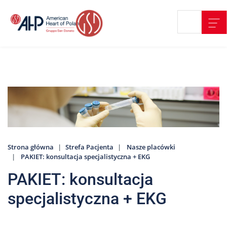
Przejdź
Wyszukiwarka
Kontakt
do
treści
Nasze
placówki
Strefa
Pacjenta
Edukacja
Pacjenta
Strona główna
Strefa Pacjenta
Nasze placówki
O
PAKIET: konsultacja specjalistyczna + EKG
nas
PAKIET: konsultacja
Marki
AHP
specjalistyczna + EKG
Media
o