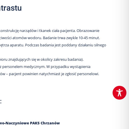
trastu
strukcję narządów i tkanek ciała pacjenta. Obrazowanie
wości atomów wodoru. Badanie trwa zwykle 10-45 minut.
nętrza aparatu. Podczas badania jest poddany działaniu silnego
oru znajdujących się w okolicy zakresu badania).
ktu z personelem medycznym. W przypadku wystąpienia
wów – pacjent powinien natychmiast je zgłosić personelowi.
:
owo-Naczyniowe PAKS Chrzanów