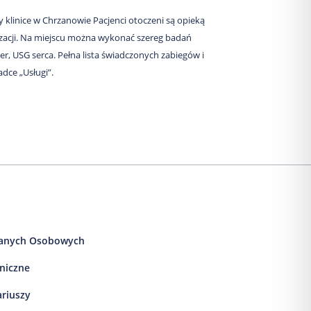
y klinice w Chrzanowie Pacjenci otoczeni są opieką
lizacji. Na miejscu można wykonać szereg badań
er, USG serca. Pełna lista świadczonych zabiegów i
adce „Usługi”.
anych Osobowych
iniczne
ariuszy