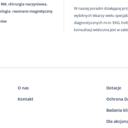
o RM
,
chirurgia naczyniowa
,
W naszej poradni działającej prz
ologia
,
rezonans magnetyczny
wybitnych lekarzy wielu specja
anów
diagnostycznych m.in. EKG, holt
konsultacji widoczna jest w zakł
O nas
Dotacje
Kontakt
Ochrona D
Badania kl
Dla akcjon