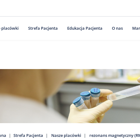
 placówki
Strefa Pacjenta
Edukacja Pacjenta
O nas
Mar
wna
Strefa Pacjenta
Nasze placówki
rezonans magnetyczny (RM