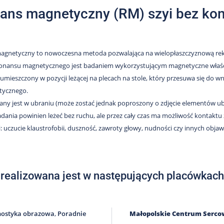
ans magnetyczny (RM) szyi bez kon
gnetyczny to nowoczesna metoda pozwalająca na wielopłaszczyznową rekon
onansu magnetycznego jest badaniem wykorzystującym magnetyczne właści
t umieszczony w pozycji leżącej na plecach na stole, który przesuwa się do w
tycznego.
any jest w ubraniu (może zostać jednak poproszony o zdjęcie elementów ubi
adania powinien leżeć bez ruchu, ale przez cały czas ma możliwość konta
i: uczucie klaustrofobii, duszność, zawroty głowy, nudności czy innych obja
 realizowana jest w następujących placówkach
nostyka obrazowa
,
Poradnie
Małopolskie Centrum Serc