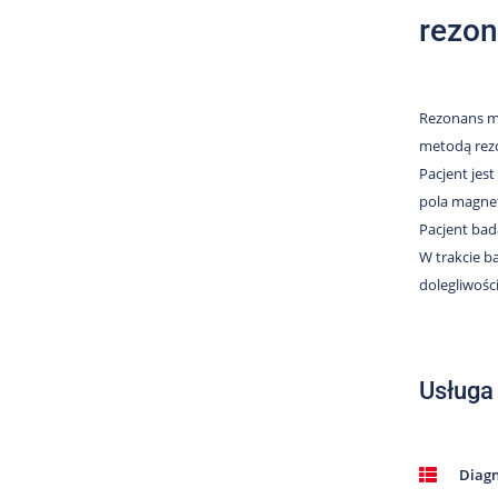
rezon
Rezonans ma
metodą rez
Pacjent jes
pola magne
Pacjent bad
W trakcie b
dolegliwośc
Usługa
Diag