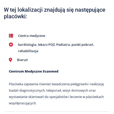
Nas
W tej lokalizacji znajdują się następujące
Kariera
placówki:
Galeria
Kontakt
Centra medyczne
kardiologia
,
lekarz POZ
,
Pediatra
,
punkt pobrań
,
801
rehabilitacja
502
302
Bieruń
Centrum Medyczne Scanmed
Placówka zapewnia również świadczenia pielęgniarki i realizację
badań diagnostycznych, teleporad, wizyt domowych oraz
wystawianie skierowań do specjalistów i leczenie w placówkach
współpracujących.