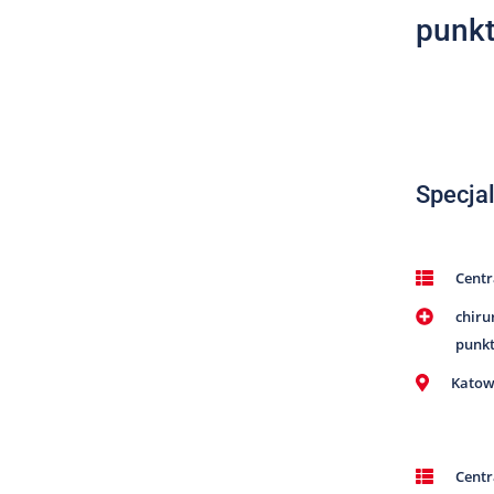
punkt
Specjal
Cent
chiru
punk
Katow
Cent