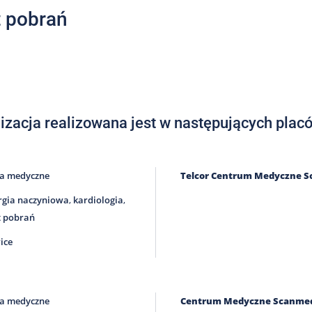
 pobrań
izacja realizowana jest w następujących plac
ra medyczne
Telcor Centrum Medyczne 
rgia naczyniowa
,
kardiologia
,
t pobrań
ice
ra medyczne
Centrum Medyczne Scanme