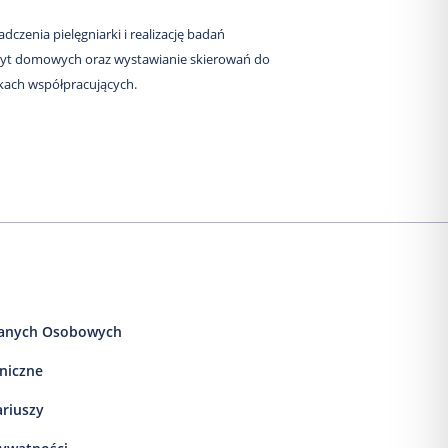
czenia pielęgniarki i realizację badań
izyt domowych oraz wystawianie skierowań do
wkach współpracujących.
anych Osobowych
iniczne
ariuszy