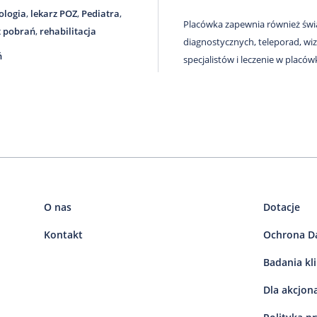
ologia
,
lekarz POZ
,
Pediatra
,
Placówka zapewnia również świad
t pobrań
,
rehabilitacja
diagnostycznych, teleporad, w
ń
specjalistów i leczenie w placó
O nas
Dotacje
Kontakt
Ochrona D
Badania kl
Dla akcjon