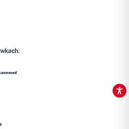
ówkach:
Scannmed
d