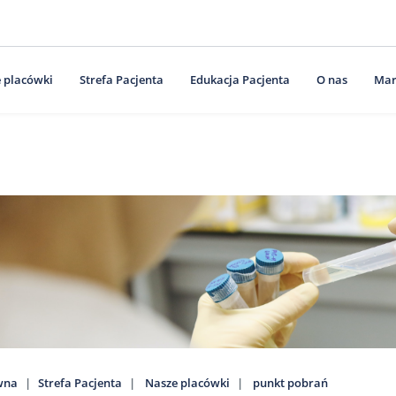
 placówki
Strefa Pacjenta
Edukacja Pacjenta
O nas
Mar
wna
Strefa Pacjenta
Nasze placówki
punkt pobrań