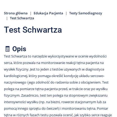
Nas
Kariera
Strona główna
Edukacja Pacjenta
Testy Samodiagnozy
Test Schwartza
Galeria
Test Schwartza
Kontakt
🧾
Opis
801
502
Test Schwartza to narzędzie wykorzystywane w ocenie wydolności
302
serca, które pozwala na monitorowanie reakcji tętna pacjenta na
wysiłek fizyczny. Jest to jeden z testów używanych w diagnostyce
kardiologicznej, który pomaga określić kondycję układu sercowo-
naczyniowego i jego zdolność do radzenia sobie z obciążeniem. Test
polega na pomiarze tętna pacjenta przed, w trakcie oraz po wysiłku
fizycznym. Zasadniczo, test ten polega na stopniowym zwiększaniu
intensywności wysiłku (np. na bieżni, rowerze stacjonarnym lub za
pomocą innego sprzętu do ćwiczeń) i monitorowaniu tętna. Pomiar
tętna w różnych fazach testu pozwala ocenić, jak szybko serce reaguje