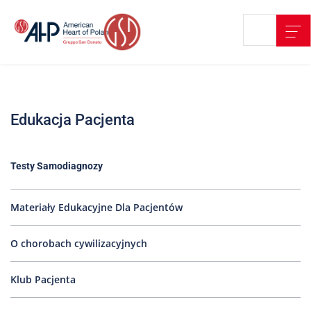
Przejdź
Wyszukiwarka
Kontakt
do
treści
Nasze
placówki
Edukacja Pacjenta
Strefa
Pacjenta
Edukacja
Testy Samodiagnozy
Pacjenta
O
Materiały Edukacyjne Dla Pacjentów
nas
O chorobach cywilizacyjnych
Marki
AHP
Klub Pacjenta
Media
o