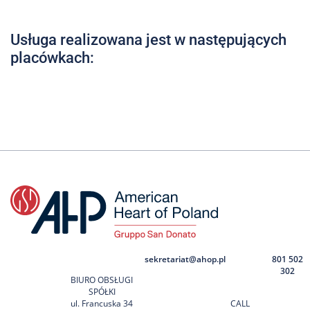
Nas
Kariera
Usługa realizowana jest w następujących
placówkach:
Galeria
Kontakt
801
502
302
sekretariat@ahop.pl
801 502
302
BIURO OBSŁUGI
SPÓŁKI
ul. Francuska 34
CALL