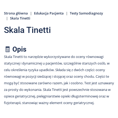
Nas
Kariera
Strona główna
Edukacja Pacjenta
Testy Samodiagnozy
Skala Tinetti
Galeria
Skala Tinetti
Kontakt
🧾
Opis
801
502
Skala Tinetti to narzędzie wykorzystywane do oceny równowagi
302
statycznej i dynamicznej u pacjentów, szczególnie starszych osób, w
celu określenia ryzyka upadków. Składa się z dwóch części: oceny
równowagi w pozycji siedzącej i stojącej oraz oceny chodu. Części te
mogą być stosowane zarówno razem, jak i osobno. Test jest uznawany
za prosty do wykonania. Skala Tinetti jest powszechnie stosowana w
opiece geriatrycznej, pielęgniarstwie opieki długoterminowej oraz w
fizjoterapii, stanowiąc ważny element oceny geriatrycznej.