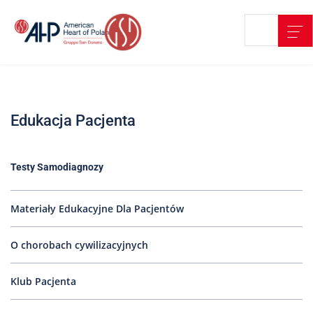
Przejdź
Wyszukiwarka
Kontakt
do
treści
Nasze
placówki
Edukacja Pacjenta
Strefa
Pacjenta
Edukacja
Testy Samodiagnozy
Pacjenta
O
Materiały Edukacyjne Dla Pacjentów
nas
O chorobach cywilizacyjnych
Marki
AHP
Klub Pacjenta
Media
o