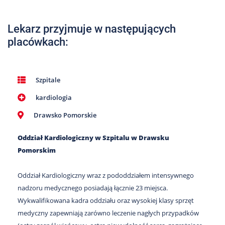
Nas
Kariera
Lekarz przyjmuje w następujących
placówkach:
Galeria
Kontakt
Szpitale
kardiologia
801
502
Drawsko Pomorskie
302
Oddział Kardiologiczny w Szpitalu w Drawsku
Pomorskim
Oddział Kardiologiczny wraz z pododdziałem intensywnego
nadzoru medycznego posiadają łącznie 23 miejsca.
Wykwalifikowana kadra oddziału oraz wysokiej klasy sprzęt
medyczny zapewniają zarówno leczenie nagłych przypadków