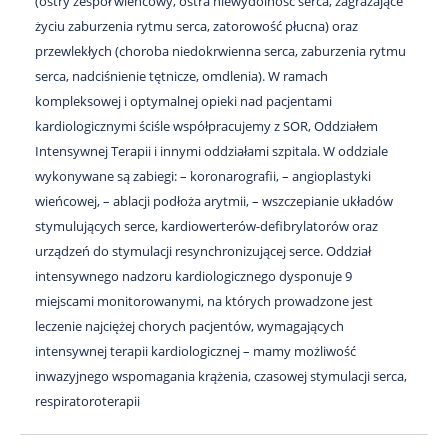
(ostry zespół wieńcowy, ostra niewydolność serca, zagrażające
życiu zaburzenia rytmu serca, zatorowość płucna) oraz
przewlekłych (choroba niedokrwienna serca, zaburzenia rytmu
serca, nadciśnienie tętnicze, omdlenia). W ramach
kompleksowej i optymalnej opieki nad pacjentami
kardiologicznymi ściśle współpracujemy z SOR, Oddziałem
Intensywnej Terapii i innymi oddziałami szpitala. W oddziale
wykonywane są zabiegi: – koronarografii, – angioplastyki
wieńcowej, – ablacji podłoża arytmii, – wszczepianie układów
stymulujących serce, kardiowerterów-defibrylatorów oraz
urządzeń do stymulacji resynchronizującej serce. Oddział
intensywnego nadzoru kardiologicznego dysponuje 9
miejscami monitorowanymi, na których prowadzone jest
leczenie najciężej chorych pacjentów, wymagających
intensywnej terapii kardiologicznej – mamy możliwość
inwazyjnego wspomagania krążenia, czasowej stymulacji serca,
respiratoroterapii