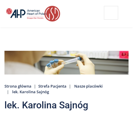
Przejdź
Wyszukiwarka
Kontakt
do
treści
Nasze
placówki
Strefa
Pacjenta
Edukacja
Pacjenta
Strona główna
Strefa Pacjenta
Nasze placówki
O
lek. Karolina Sajnóg
nas
lek. Karolina Sajnóg
Marki
AHP
Media
o