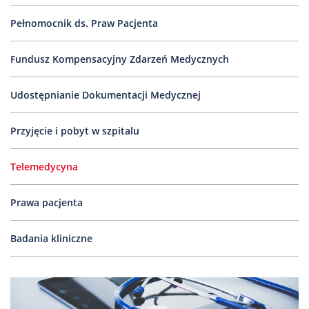
Nas
Pełnomocnik ds. Praw Pacjenta
Kariera
Galeria
Fundusz Kompensacyjny Zdarzeń Medycznych
Kontakt
Udostępnianie Dokumentacji Medycznej
Przyjęcie i pobyt w szpitalu
801
502
302
Telemedycyna
Prawa pacjenta
Badania kliniczne