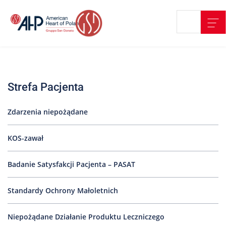
Przejdź
Wyszukiwarka
Kontakt
do
treści
Nasze
placówki
Strefa Pacjenta
Strefa
Pacjenta
Zdarzenia niepożądane
Edukacja
Pacjenta
KOS-zawał
O
nas
Badanie Satysfakcji Pacjenta – PASAT
Marki
AHP
Standardy Ochrony Małoletnich
Media
Niepożądane Działanie Produktu Leczniczego
o