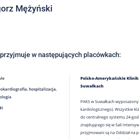
orz Mężyński
 przyjmuje w następujących placówkach:
ale
Polsko-Amerykańskie Klini
Suwałkach
rokardiografia
,
hospitalizacja
,
ologia
PAKS w Suwałkach wyposażony j
ki
kardiologicznego). Wszystkie łó
do centralnego systemu 24-go
znajdującego się w Sali Intens
przyjmowani są na Oddział na p