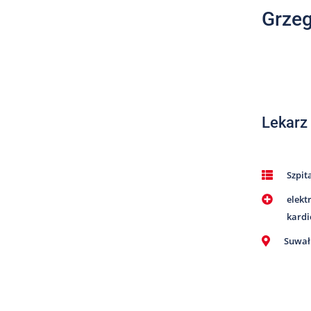
Grzeg
Lekarz
Szpit
elekt
kardi
Suwał