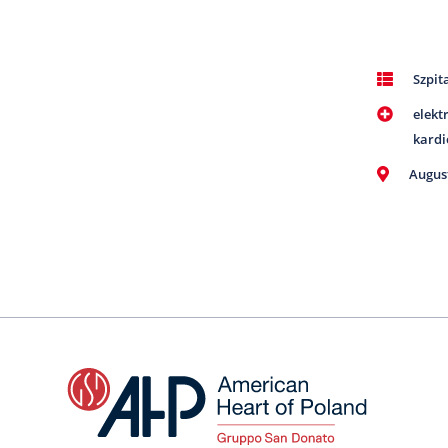
Szpit
elekt
kardi
Augus