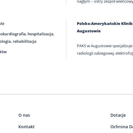
nagłym – ostry zespół wieńcowy
ale
Polsko-Amerykańskie Klini
Augustowie
rokardiografia
,
hospitalizacja
,
ologia
,
rehabilitacja
PAKS w Augustowie specjalizuje 
tów
radiologii zabiegowej, elektrofizjo
O nas
Dotacje
Kontakt
Ochrona D