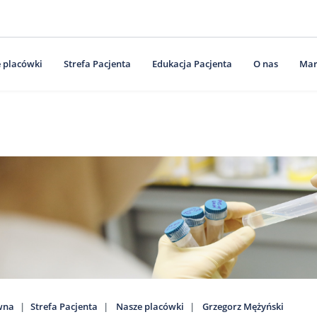
 placówki
Strefa Pacjenta
Edukacja Pacjenta
O nas
Mar
wna
Strefa Pacjenta
Nasze placówki
Grzegorz Mężyński