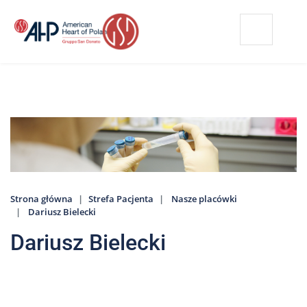
Przejdź
Wyszukiwarka
Kontakt
do
treści
Nasze
placówki
Strefa
Pacjenta
Edukacja
Pacjenta
Strona główna
Strefa Pacjenta
Nasze placówki
O
Dariusz Bielecki
nas
Dariusz Bielecki
Marki
AHP
Media
o