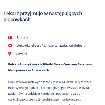
Nas
Kariera
Lekarz przyjmuje w następujących
placówkach:
Galeria
Kontakt
Szpitale
elektrokardiografia
,
hospitalizacja
,
kardiologia
801
502
Suwałki
302
Polsko-Amerykańskie Kliniki Serca Centrum Sercowo-
Naczyniowe w Suwałkach
PAKS w Suwałkach wyposażony jest w 14 łóżek (w tym łóżka
intensywnego nadzoru kardiologicznego). Wszystkie łóżka
pacjentów na Oddziale Kardiologii podłączone są do
centralnego systemu 24-godzinnego monitorowania