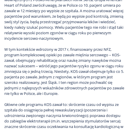
Heart of Poland zwrócił uwagę, że w Polsce co 10. pacjent umiera po
zawale w 12 miesięcy po wypisie ze szpitala. A można uratować więcej
pacjentów pod warunkiem, że będą po wypisie pod kontrolą, zmienią
swój styl życia, będą przestrzegać przyjmowania leków i wiedzieć,
kiedy należy szukać pomocy. Wielu pacjentów tego nie robi i stąd taki
relatywnie wysoki poziom zgonów w ciągu roku po pierwszym
incydencie sercowo-naczyniowym.
W tym kontekście wdrożony w 2017 r, finansowany przez NFZ,
program kompleksowej opieki po zawale mięśnia sercowego – KOS-
zawał, obejmujący rehabilitację oraz naukę zmiany nawyków można
nazwać sukcesem – wśród jego pacjentów ryzyko zgonu w ciągu roku
zmniejsza się o jedną trzecią. Niestety, KOS-zawał obejmuje tylko co 5.
pacjenta po zawale. Jednym z regionów, w którym program jest
szeroko realizowany, jest Śląsk. I ten region może pochwalić się
jednymi z najlepszych wskaźników zdrowotnych pacjentów po zawale
nie tylko w Polsce, ale i Europie.
Główne cele programu KOS-zawał to: skrócenie czasu od wypisu ze
szpitala do osiągnięcia pełnej rewaskularyzacji (poszerzenia i
udrożnienia zwężonego naczynia krwionośnego); poprawa dostępu
do zabiegów elektroterapii (m.in. wszczepienia stymulatorów serca);
znaczne skrócenie czasu oczekiwania na konsultację kardiologiczną w