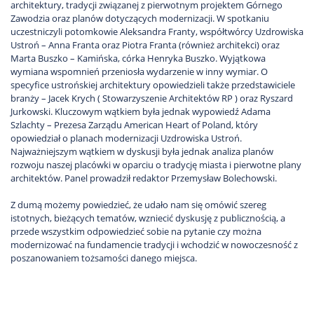
architektury, tradycji związanej z pierwotnym projektem Górnego
Zawodzia oraz planów dotyczących modernizacji. W spotkaniu
uczestniczyli potomkowie Aleksandra Franty, współtwórcy Uzdrowiska
Ustroń – Anna Franta oraz Piotra Franta (również architekci) oraz
Marta Buszko – Kamińska, córka Henryka Buszko. Wyjątkowa
wymiana wspomnień przeniosła wydarzenie w inny wymiar. O
specyfice ustrońskiej architektury opowiedzieli także przedstawiciele
branży – Jacek Krych ( Stowarzyszenie Architektów RP ) oraz Ryszard
Jurkowski. Kluczowym wątkiem była jednak wypowiedź Adama
Szlachty – Prezesa Zarządu American Heart of Poland, który
opowiedział o planach modernizacji Uzdrowiska Ustroń.
Najważniejszym wątkiem w dyskusji była jednak analiza planów
rozwoju naszej placówki w oparciu o tradycję miasta i pierwotne plany
architektów. Panel prowadził redaktor Przemysław Bolechowski.
Z dumą możemy powiedzieć, że udało nam się omówić szereg
istotnych, bieżących tematów, wzniecić dyskusję z publicznością, a
przede wszystkim odpowiedzieć sobie na pytanie czy można
modernizować na fundamencie tradycji i wchodzić w nowoczesność z
poszanowaniem tożsamości danego miejsca.