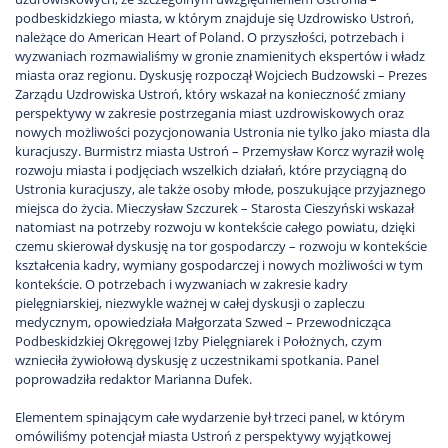
podbeskidzkiego miasta, w którym znajduje się Uzdrowisko Ustroń,
należące do American Heart of Poland. O przyszłości, potrzebach i
wyzwaniach rozmawialiśmy w gronie znamienitych ekspertów i władz
miasta oraz regionu. Dyskusję rozpoczął Wojciech Budzowski – Prezes
Zarządu Uzdrowiska Ustroń, który wskazał na konieczność zmiany
perspektywy w zakresie postrzegania miast uzdrowiskowych oraz
nowych możliwości pozycjonowania Ustronia nie tylko jako miasta dla
kuracjuszy. Burmistrz miasta Ustroń – Przemysław Korcz wyraził wolę
rozwoju miasta i podjęciach wszelkich działań, które przyciągną do
Ustronia kuracjuszy, ale także osoby młode, poszukujące przyjaznego
miejsca do życia. Mieczysław Szczurek – Starosta Cieszyński wskazał
natomiast na potrzeby rozwoju w kontekście całego powiatu, dzięki
czemu skierował dyskusję na tor gospodarczy – rozwoju w kontekście
kształcenia kadry, wymiany gospodarczej i nowych możliwości w tym
kontekście. O potrzebach i wyzwaniach w zakresie kadry
pielęgniarskiej, niezwykle ważnej w całej dyskusji o zapleczu
medycznym, opowiedziała Małgorzata Szwed – Przewodnicząca
Podbeskidzkiej Okręgowej Izby Pielęgniarek i Położnych, czym
wznieciła żywiołową dyskusję z uczestnikami spotkania. Panel
poprowadziła redaktor Marianna Dufek.
Elementem spinającym całe wydarzenie był trzeci panel, w którym
omówiliśmy potencjał miasta Ustroń z perspektywy wyjątkowej