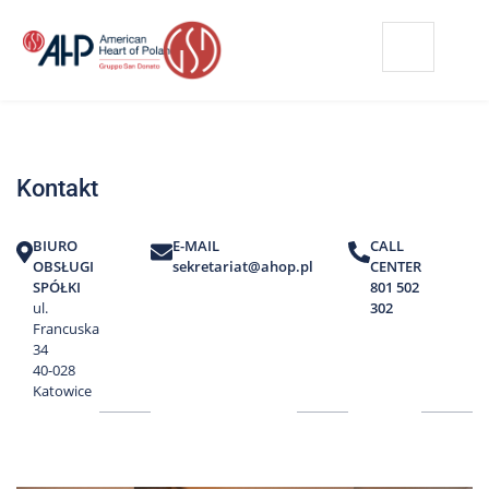
Przejdź
Wyszukiwarka
Kontakt
do
treści
Nasze
placówki
Kontakt
Strefa
Pacjenta
BIURO
E-MAIL
CALL
Edukacja
OBSŁUGI
sekretariat@ahop.pl
CENTER
Pacjenta
SPÓŁKI
801 502
ul.
302
O
Francuska
nas
34
40-028
Marki
Katowice
AHP
Media
o