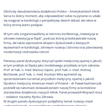
Obchody dwudziestolecia działalności Polsko – Amerykańskich Klinik
Serca to dobry moment, aby odpowiedzieć sobie na pytanie co udało
się osiągnąć w kardiologii z perspektywy dwóch dekad, ale także w
którą stronę warto podążać.
W tym celu zorganizowaliśmy w Ustroniu konferencję „Inwestycja w
zdrowie inwestycją w Śląsk”, podczas której przedstawiciele naszej
firmy, ale także zaproszenie eksperci dyskutowali o bieżących
wyzwaniach w kardiologii, zdrowym rozwoju Ustronia oraz planowanej
modernizacji Uzdrowiska Ustroń.
Pierwszy panel dyskusyjny dotyczył opieki medycznej opartej o jakość,
w tym praktyk ze Śląska jako modelowego przykładu w tym zakresie.
Prof. dr hab. n. med. Mariusz Gąsior, prof. hab. n. med. Andrzej
Bochenek, prof. hab. n. med. Krystian Wita wymienili się
spostrzeżeniami na temat przyszłości medycyny opartej o jakość.
Dyrektor medyczny American Heart of Poland – dr Paweł Kaźmierczak
podzielił się natomiast doświadczeniem naszej firmy w kontekście
standardów działalności naszych Klinik. Panel prowadził Wojciech Kuta
– redaktor naczelny Rynku Zdrowia.
W drugim panelu dyskusyjnym podjęliśmy temat rozwoju miast
uzdrowiskowych, ze szczególnym uwzględnieniem Ustronia –