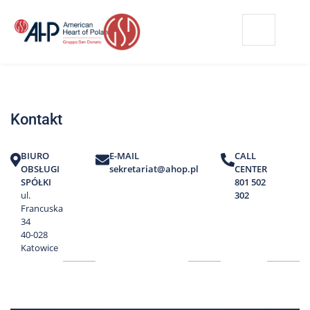
Przejdź
Wyszukiwarka
Kontakt
do
treści
Nasze
placówki
Kontakt
Strefa
Pacjenta
BIURO
E-MAIL
CALL
Edukacja
OBSŁUGI
sekretariat@ahop.pl
CENTER
Pacjenta
SPÓŁKI
801 502
ul.
302
O
Francuska
nas
34
40-028
Marki
Katowice
AHP
Media
o