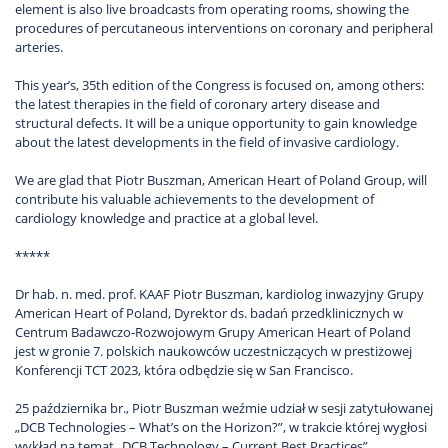
element is also live broadcasts from operating rooms, showing the
procedures of percutaneous interventions on coronary and peripheral
arteries.
This year’s, 35th edition of the Congress is focused on, among others:
the latest therapies in the field of coronary artery disease and
structural defects. It will be a unique opportunity to gain knowledge
about the latest developments in the field of invasive cardiology.
We are glad that Piotr Buszman, American Heart of Poland Group, will
contribute his valuable achievements to the development of
cardiology knowledge and practice at a global level.
*****
Dr hab. n. med. prof. KAAF Piotr Buszman, kardiolog inwazyjny Grupy
American Heart of Poland, Dyrektor ds. badań przedklinicznych w
Centrum Badawczo-Rozwojowym Grupy American Heart of Poland
jest w gronie 7. polskich naukowców uczestniczących w prestiżowej
Konferencji TCT 2023, która odbędzie się w San Francisco.
25 października br., Piotr Buszman weźmie udział w sesji zatytułowanej
„DCB Technologies – What’s on the Horizon?”, w trakcie której wygłosi
wykład na temat „DCB Technology – Current Best Practices”.