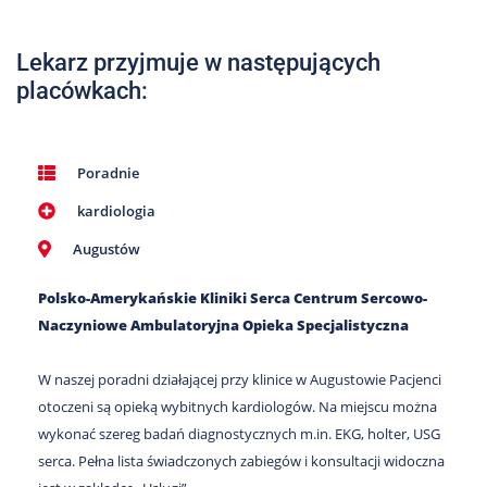
Nas
Kariera
Lekarz przyjmuje w następujących
placówkach:
Galeria
Kontakt
Poradnie
kardiologia
801
502
Augustów
302
Polsko-Amerykańskie Kliniki Serca Centrum Sercowo-
Naczyniowe Ambulatoryjna Opieka Specjalistyczna
W naszej poradni działającej przy klinice w Augustowie Pacjenci
otoczeni są opieką wybitnych kardiologów. Na miejscu można
wykonać szereg badań diagnostycznych m.in. EKG, holter, USG
serca. Pełna lista świadczonych zabiegów i konsultacji widoczna