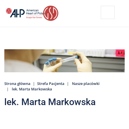
Przejdź
Wyszukiwarka
Kontakt
do
treści
Nasze
placówki
Strefa
Pacjenta
Edukacja
Pacjenta
Strona główna
Strefa Pacjenta
Nasze placówki
O
lek. Marta Markowska
nas
lek. Marta Markowska
Marki
AHP
Media
o