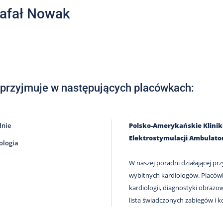
Rafał Nowak
 przyjmuje w następujących placówkach:
dnie
Polsko-Amerykańskie Kliniki S
Elektrostymulacji Ambulator
ologia
W naszej poradni działającej prz
wybitnych kardiologów. Placówk
kardiologii, diagnostyki obrazowe
lista świadczonych zabiegów i ko