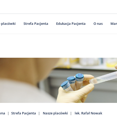
 placówki
Strefa Pacjenta
Edukacja Pacjenta
O nas
Mar
wna
Strefa Pacjenta
Nasze placówki
lek. Rafał Nowak