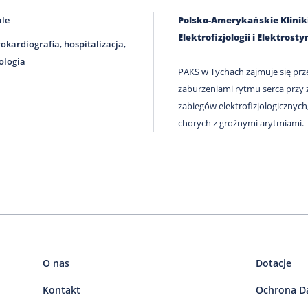
ale
Polsko-Amerykańskie Kliniki 
Elektrofizjologii i Elektros
rokardiografia
,
hospitalizacja
,
ologia
PAKS w Tychach zajmuje się prz
zaburzeniami rytmu serca przy za
zabiegów elektrofizjologicznych
chorych z groźnymi arytmiami.
O nas
Dotacje
Kontakt
Ochrona D