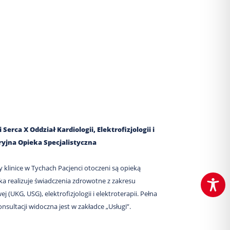
erca X Oddział Kardiologii, Elektrofizjologii i
yjna Opieka Specjalistyczna
y klinice w Tychach Pacjenci otoczeni są opieką
a realizuje świadczenia zdrowotne z zakresu
j (UKG, USG), elektrofizjologii i elektroterapii. Pełna
nsultacji widoczna jest w zakładce „Usługi”.