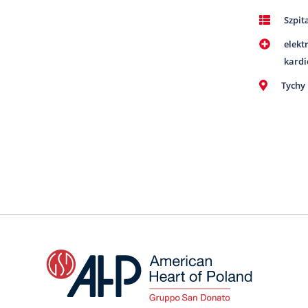
Szpit
elekt
kardi
Tychy