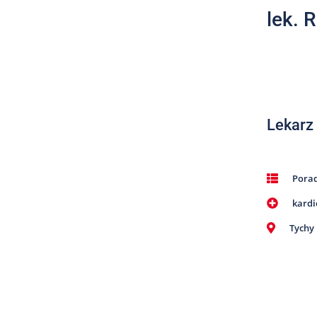
lek. 
Lekarz
Pora
kardi
Tychy