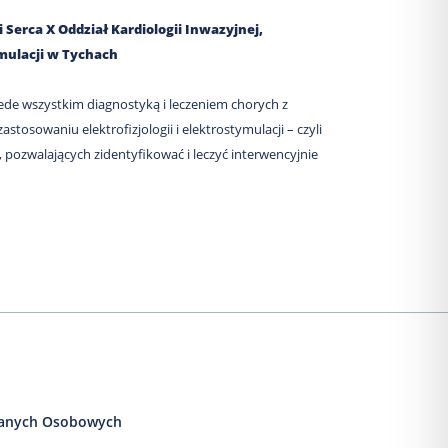
Serca X Oddział Kardiologii Inwazyjnej,
tymulacji w Tychach
ede wszystkim diagnostyką i leczeniem chorych z
stosowaniu elektrofizjologii i elektrostymulacji – czyli
, pozwalających zidentyfikować i leczyć interwencyjnie
anych Osobowych