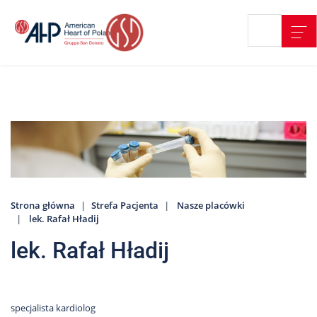
Przejdź
Wyszukiwarka
Kontakt
do
treści
Nasze
placówki
Strefa
Pacjenta
Edukacja
Pacjenta
Strona główna
Strefa Pacjenta
Nasze placówki
O
lek. Rafał Hładij
nas
lek. Rafał Hładij
Marki
AHP
Media
o
specjalista kardiolog