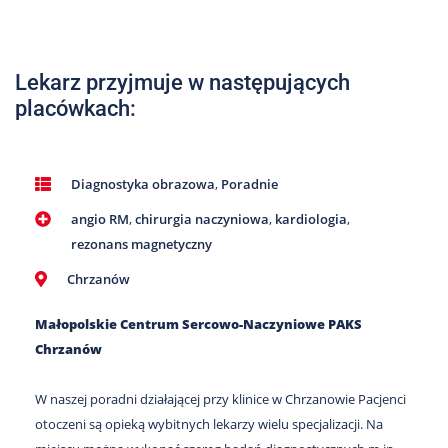
Nas
Kariera
Lekarz przyjmuje w następujących
Galeria
placówkach:
Kontakt
Diagnostyka obrazowa
,
Poradnie
801
502
angio RM
,
chirurgia naczyniowa
,
kardiologia
,
302
rezonans magnetyczny
Chrzanów
Małopolskie Centrum Sercowo-Naczyniowe PAKS
Chrzanów
W naszej poradni działającej przy klinice w Chrzanowie Pacjenci
otoczeni są opieką wybitnych lekarzy wielu specjalizacji. Na