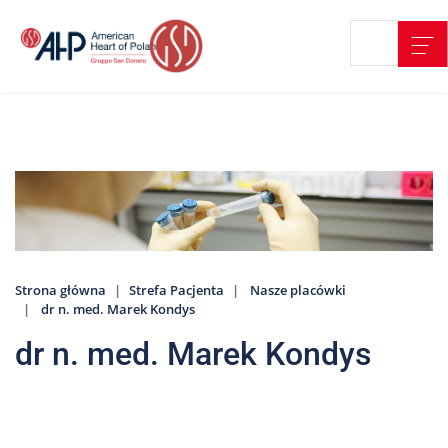
Przejdź
Wyszukiwarka
Kontakt
do
treści
Nasze
placówki
Strefa
Pacjenta
Edukacja
Pacjenta
Strona główna
Strefa Pacjenta
Nasze placówki
O
dr n. med. Marek Kondys
nas
dr n. med. Marek Kondys
Marki
AHP
Media
o