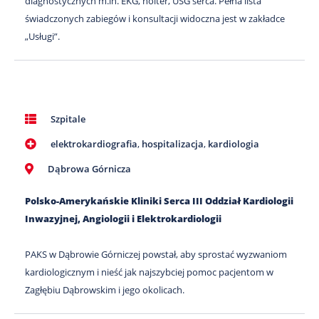
diagnostycznych m.in. EKG, holter, USG serca. Pełna lista
świadczonych zabiegów i konsultacji widoczna jest w zakładce
„Usługi”.
Szpitale
elektrokardiografia
,
hospitalizacja
,
kardiologia
Dąbrowa Górnicza
Polsko-Amerykańskie Kliniki Serca III Oddział Kardiologii
Inwazyjnej, Angiologii i Elektrokardiologii
PAKS w Dąbrowie Górniczej powstał, aby sprostać wyzwaniom
kardiologicznym i nieść jak najszybciej pomoc pacjentom w
Zagłębiu Dąbrowskim i jego okolicach.