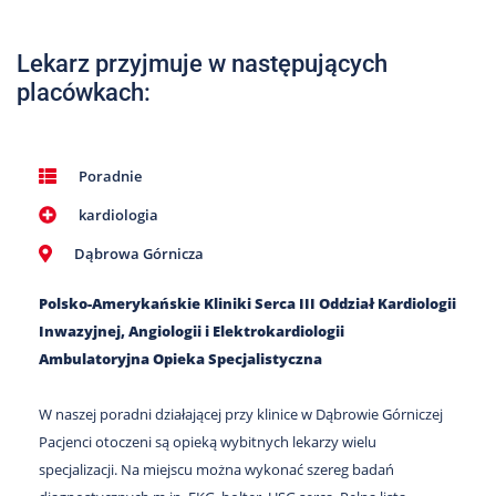
Nas
Kariera
Lekarz przyjmuje w następujących
placówkach:
Galeria
Kontakt
Poradnie
kardiologia
801
502
Dąbrowa Górnicza
302
Polsko-Amerykańskie Kliniki Serca III Oddział Kardiologii
Inwazyjnej, Angiologii i Elektrokardiologii
Ambulatoryjna Opieka Specjalistyczna
W naszej poradni działającej przy klinice w Dąbrowie Górniczej
Pacjenci otoczeni są opieką wybitnych lekarzy wielu
specjalizacji. Na miejscu można wykonać szereg badań