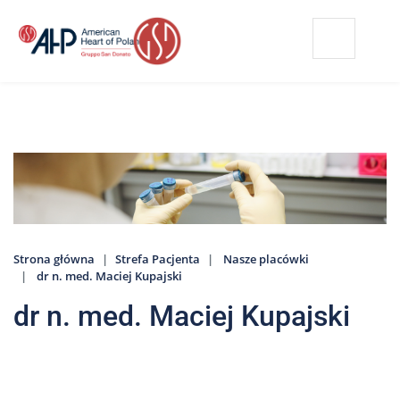
Przejdź
Wyszukiwarka
Kontakt
do
treści
Nasze
placówki
Strefa
Pacjenta
Edukacja
Pacjenta
Strona główna
Strefa Pacjenta
Nasze placówki
O
dr n. med. Maciej Kupajski
nas
dr n. med. Maciej Kupajski
Marki
AHP
Media
o