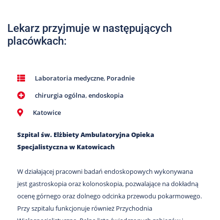
Nas
Kariera
Lekarz przyjmuje w następujących
placówkach:
Galeria
Kontakt
Laboratoria medyczne
,
Poradnie
chirurgia ogólna
,
endoskopia
801
502
Katowice
302
Szpital św. Elżbiety Ambulatoryjna Opieka
Specjalistyczna w Katowicach
W działającej pracowni badań endoskopowych wykonywana
jest gastroskopia oraz kolonoskopia, pozwalające na dokładną
ocenę górnego oraz dolnego odcinka przewodu pokarmowego.
Przy szpitalu funkcjonuje również Przychodnia