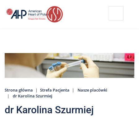
Przejdź
Wyszukiwarka
Kontakt
do
treści
Nasze
placówki
Strefa
Pacjenta
Edukacja
Pacjenta
Strona główna
Strefa Pacjenta
Nasze placówki
O
dr Karolina Szurmiej
nas
dr Karolina Szurmiej
Marki
AHP
Media
o