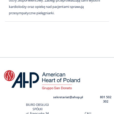
ostry zespół wieńcowy. Zabiegi przeprowadzają sami wybitni
kardiolodzy oraz opiekę nad pacjentami sprawują
przesympatyczne pielęgniarki.
sekretariat@ahop.pl
801 502
302
BIURO OBSŁUGI
SPÓŁKI
ul. Francuska 34
CALL