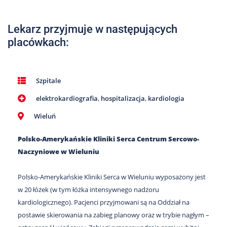
Nas
Kariera
Lekarz przyjmuje w następujących
placówkach:
Galeria
Kontakt
Szpitale
elektrokardiografia
,
hospitalizacja
,
kardiologia
801
502
Wieluń
302
Polsko-Amerykańskie Kliniki Serca Centrum Sercowo-
Naczyniowe w Wieluniu
Polsko-Amerykańskie Kliniki Serca w Wieluniu wyposażony jest
w 20 łóżek (w tym łóżka intensywnego nadzoru
kardiologicznego). Pacjenci przyjmowani są na Oddział na
postawie skierowania na zabieg planowy oraz w trybie nagłym –