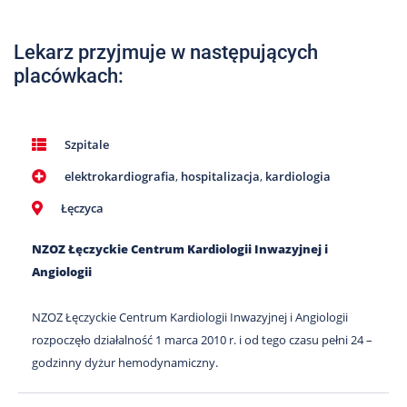
Nas
Kariera
Lekarz przyjmuje w następujących
placówkach:
Galeria
Kontakt
Szpitale
elektrokardiografia
,
hospitalizacja
,
kardiologia
801
502
Łęczyca
302
NZOZ Łęczyckie Centrum Kardiologii Inwazyjnej i
Angiologii
NZOZ Łęczyckie Centrum Kardiologii Inwazyjnej i Angiologii
rozpoczęło działalność 1 marca 2010 r. i od tego czasu pełni 24 –
godzinny dyżur hemodynamiczny.