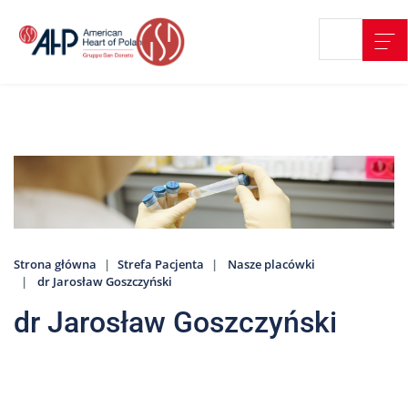
Przejdź
Wyszukiwarka
Kontakt
do
treści
Nasze
placówki
Strefa
Pacjenta
Edukacja
Pacjenta
Strona główna
Strefa Pacjenta
Nasze placówki
O
dr Jarosław Goszczyński
nas
dr Jarosław Goszczyński
Marki
AHP
Media
o