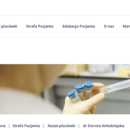
 placówki
Strefa Pacjenta
Edukacja Pacjenta
O nas
Mar
wna
Strefa Pacjenta
Nasze placówki
dr Dorota Kołodziejska