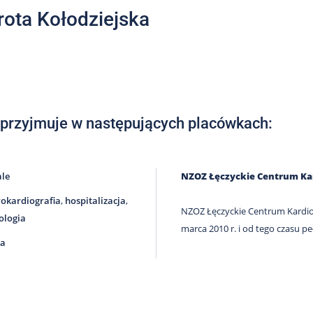
rota Kołodziejska
 przyjmuje w następujących placówkach:
ale
NZOZ Łęczyckie Centrum Kard
rokardiografia
,
hospitalizacja
,
NZOZ Łęczyckie Centrum Kardiolo
ologia
marca 2010 r. i od tego czasu 
ca