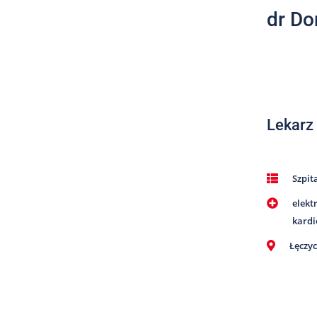
dr Do
Lekarz
Szpit
elekt
kardi
Łęczy