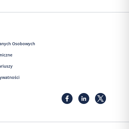
anych Osobowych
iniczne
ariuszy
rywatności