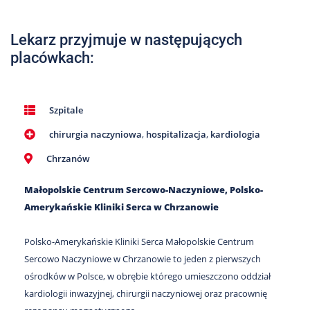
Nas
Kariera
Lekarz przyjmuje w następujących
placówkach:
Galeria
Kontakt
Szpitale
chirurgia naczyniowa
,
hospitalizacja
,
kardiologia
801
502
Chrzanów
302
Małopolskie Centrum Sercowo-Naczyniowe, Polsko-
Amerykańskie Kliniki Serca w Chrzanowie
Polsko-Amerykańskie Kliniki Serca Małopolskie Centrum
Sercowo Naczyniowe w Chrzanowie to jeden z pierwszych
ośrodków w Polsce, w obrębie którego umieszczono oddział
kardiologii inwazyjnej, chirurgii naczyniowej oraz pracownię