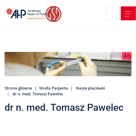
Przejdź
Wyszukiwarka
Kontakt
do
treści
Nasze
placówki
Strefa
Pacjenta
Edukacja
Pacjenta
Strona główna
Strefa Pacjenta
Nasze placówki
O
dr n. med. Tomasz Pawelec
nas
dr n. med. Tomasz Pawelec
Marki
AHP
Media
o