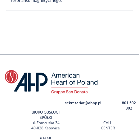
rezonansu magnetycznego.
sekretariat@ahop.pl
801 502
302
BIURO OBSŁUGI
SPÓŁKI
ul. Francuska 34
CALL
40-028 Katowice
CENTER
E-MAIL