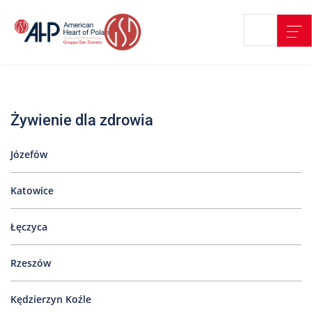
Przejdź
Wyszukiwarka
Kontakt
do
treści
Nasze
placówki
Żywienie dla zdrowia
Strefa
Pacjenta
Józefów
Edukacja
Pacjenta
Katowice
O
nas
Łęczyca
Marki
AHP
Rzeszów
Media
Kędzierzyn Koźle
o