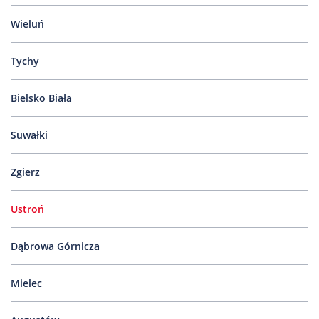
Nas
Wieluń
Kariera
Galeria
Tychy
Kontakt
Bielsko Biała
Suwałki
801
502
302
Zgierz
Ustroń
Dąbrowa Górnicza
Mielec