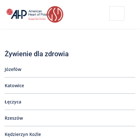
Przejdź
Wyszukiwarka
Kontakt
do
treści
Nasze
placówki
Żywienie dla zdrowia
Strefa
Pacjenta
Józefów
Edukacja
Pacjenta
Katowice
O
nas
Łęczyca
Marki
AHP
Rzeszów
Media
Kędzierzyn Koźle
o