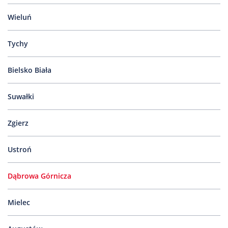
Nas
Wieluń
Kariera
Galeria
Tychy
Kontakt
Bielsko Biała
Suwałki
801
502
302
Zgierz
Ustroń
Dąbrowa Górnicza
Mielec