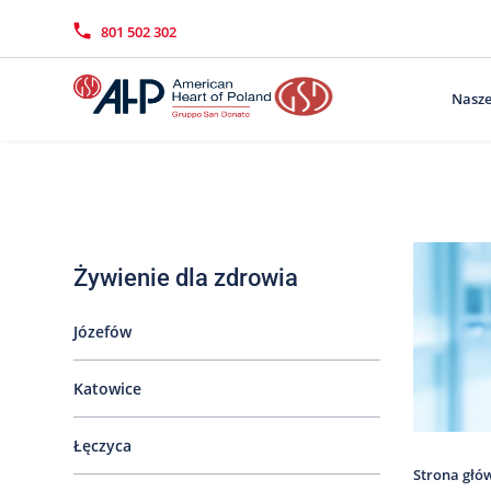
Przejdź
Wyszukiwarka
Kontakt
do
801 502 302
treści
Nasze
Żywienie dla zdrowia
Józefów
Katowice
Łęczyca
Strona głó