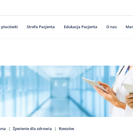
 placówki
Strefa Pacjenta
Edukacja Pacjenta
O nas
Mar
wna
Żywienie dla zdrowia
Rzeszów