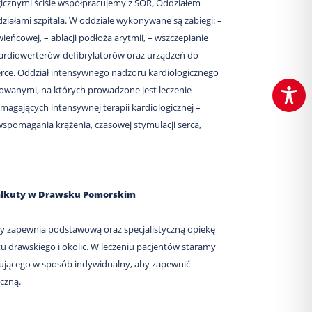
gicznymi ściśle współpracujemy z SOR, Oddziałem
działami szpitala. W oddziale wykonywane są zabiegi: –
wieńcowej, – ablacji podłoża arytmii, – wszczepianie
kardiowerterów-defibrylatorów oraz urządzeń do
serce. Oddział intensywnego nadzoru kardiologicznego
owanymi, na których prowadzone jest leczenie
magających intensywnej terapii kardiologicznej –
pomagania krążenia, czasowej stymulacji serca,
 Kalkuty w Drawsku Pomorskim
uty zapewnia podstawową oraz specjalistyczną opiekę
drawskiego i okolic. W leczeniu pacjentów staramy
bującego w sposób indywidualny, aby zapewnić
czną.