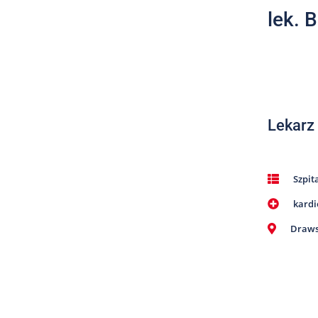
lek. 
Lekarz
Szpit
kardi
Draws