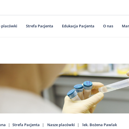
 placówki
Strefa Pacjenta
Edukacja Pacjenta
O nas
Mar
wna
Strefa Pacjenta
Nasze placówki
lek. Bożena Pawlak