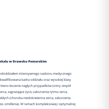
zpitalu w Drawsku Pomorskim
z pododdziałem intensywnego nadzoru medycznego
ykwalifikowana kadra oddziału oraz wysokiej klasy
równo leczenie nagłych przypadków (ostry zespół
rca, zagrażające życiu zaburzenia rytmu serca,
ekłych (choroba niedokrwienna serca, zaburzenia
icze, omdlenia). W ramach kompleksowej i optymalnej