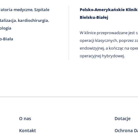
atoria medyczne
,
Szpitale
Polsko-Amerykańskie Kliniki
Bielsku-Białej
talizacja
,
kardiochirurgia
,
ologia
W klinice przeprowadzane jest 
o-Biała
operacji klasycznych, poprzez 
endowizyjnej, a kończąc na oper
operacyjnej hybrydowej.
O nas
Dotacje
Kontakt
Ochrona D