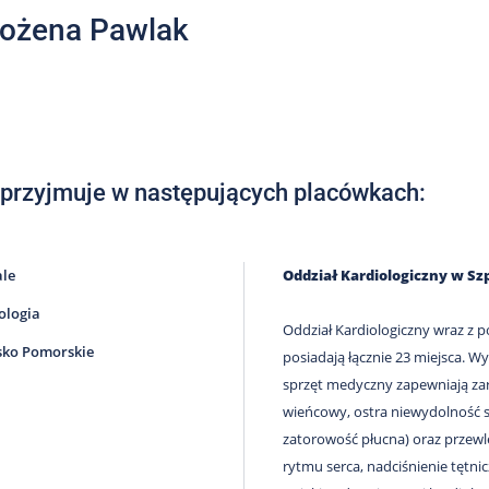
Bożena Pawlak
 przyjmuje w następujących placówkach:
ale
Oddział Kardiologiczny w S
ologia
Oddział Kardiologiczny wraz 
ko Pomorskie
posiadają łącznie 23 miejsca. W
sprzęt medyczny zapewniają za
wieńcowy, ostra niewydolność se
zatorowość płucna) oraz przewl
rytmu serca, nadciśnienie tętn