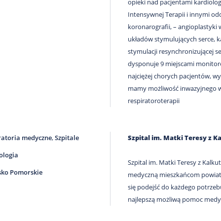
opieki nad pacjentami kardiolo
Intensywnej Terapii i innymi od
koronarografii, – angioplastyki 
układów stymulujących serce, 
stymulacji resynchronizującej 
dysponuje 9 miejscami monitor
najciężej chorych pacjentów, wy
mamy możliwość inwazyjnego ws
respiratoroterapii
atoria medyczne
,
Szpitale
Szpital im. Matki Teresy z
ologia
Szpital im. Matki Teresy z Kalk
ko Pomorskie
medyczną mieszkańcom powiatu 
się podejść do każdego potrze
najlepszą możliwą pomoc medy