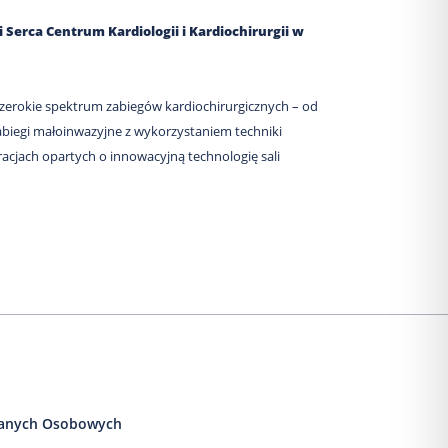
 Serca Centrum Kardiologii i Kardiochirurgii w
szerokie spektrum zabiegów kardiochirurgicznych – od
zabiegi małoinwazyjne z wykorzystaniem techniki
acjach opartych o innowacyjną technologię sali
anych Osobowych