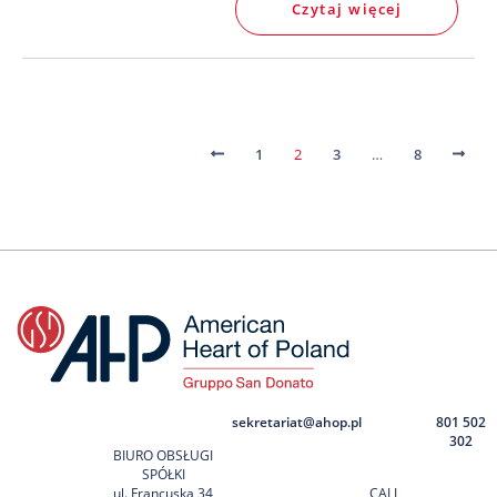
Czytaj więcej
Posts navigation
1
2
3
…
8
sekretariat@ahop.pl
801 502
302
BIURO OBSŁUGI
SPÓŁKI
ul. Francuska 34
CALL