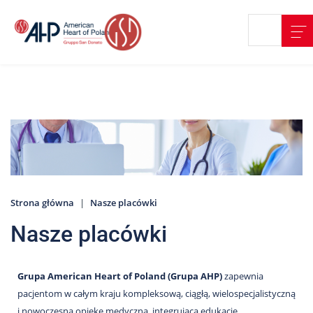
Przejdź
Wyszukiwarka
Kontakt
do
treści
Nasze
placówki
Strefa
Pacjenta
Edukacja
Pacjenta
Strona główna
Nasze placówki
O
nas
Nasze placówki
Marki
AHP
Grupa American Heart of Poland (Grupa AHP)
zapewnia
Media
pacjentom w całym kraju kompleksową, ciągłą, wielospecjalistyczną
o
i nowoczesną opiekę medyczną, integrującą edukację