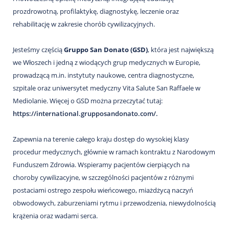
Nas
prozdrowotną, profilaktykę, diagnostykę, leczenie oraz
Kariera
rehabilitację w zakresie chorób cywilizacyjnych.
Galeria
Jesteśmy częścią
Gruppo San Donato (GSD)
, która jest największą
we Włoszech i jedną z wiodących grup medycznych w Europie,
Kontakt
prowadzącą m.in. instytuty naukowe, centra diagnostyczne,
szpitale oraz uniwersytet medyczny Vita Salute San Raffaele w
801
Mediolanie. Więcej o GSD można przeczytać tutaj:
502
https://international.grupposandonato.com/
.
302
Zapewnia na terenie całego kraju dostęp do wysokiej klasy
procedur medycznych, głównie w ramach kontraktu z Narodowym
Funduszem Zdrowia. Wspieramy pacjentów cierpiących na
choroby cywilizacyjne, w szczególności pacjentów z różnymi
postaciami ostrego zespołu wieńcowego, miażdżycą naczyń
obwodowych, zaburzeniami rytmu i przewodzenia, niewydolnością
krążenia oraz wadami serca.