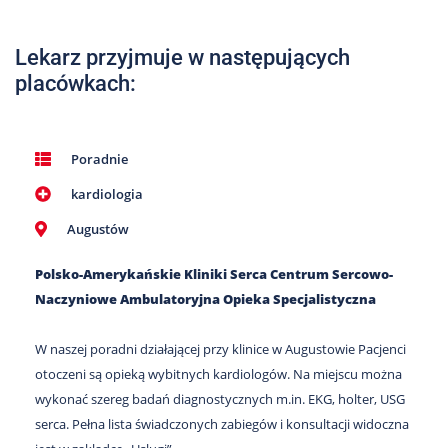
Nas
Kariera
Lekarz przyjmuje w następujących
placówkach:
Galeria
Kontakt
Poradnie
kardiologia
801
502
Augustów
302
Polsko-Amerykańskie Kliniki Serca Centrum Sercowo-
Naczyniowe Ambulatoryjna Opieka Specjalistyczna
W naszej poradni działającej przy klinice w Augustowie Pacjenci
otoczeni są opieką wybitnych kardiologów. Na miejscu można
wykonać szereg badań diagnostycznych m.in. EKG, holter, USG
serca. Pełna lista świadczonych zabiegów i konsultacji widoczna