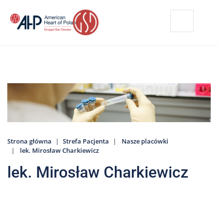
Przejdź
Wyszukiwarka
Kontakt
do
treści
Nasze
placówki
Strefa
Pacjenta
Edukacja
Pacjenta
Strona główna
Strefa Pacjenta
Nasze placówki
O
lek. Mirosław Charkiewicz
nas
lek. Mirosław Charkiewicz
Marki
AHP
Media
o