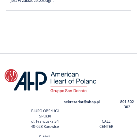
jest w zakładce „Usługi”.
sekretariat@ahop.pl
801 502
302
BIURO OBSŁUGI
SPÓŁKI
ul. Francuska 34
CALL
40-028 Katowice
CENTER
E-MAIL