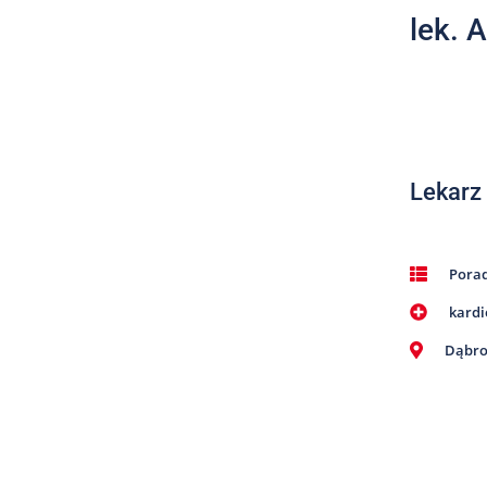
lek. 
Lekarz
Pora
kardi
Dąbro