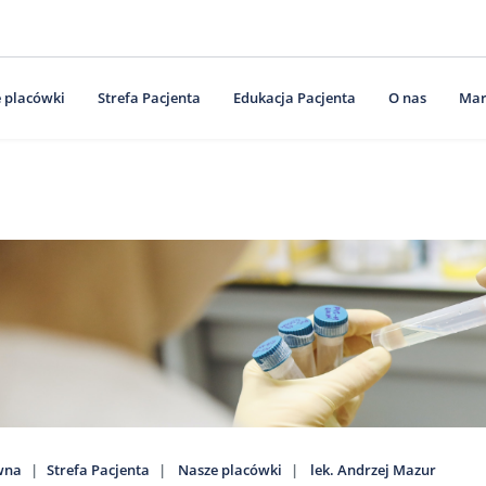
 placówki
Strefa Pacjenta
Edukacja Pacjenta
O nas
Mar
wna
Strefa Pacjenta
Nasze placówki
lek. Andrzej Mazur