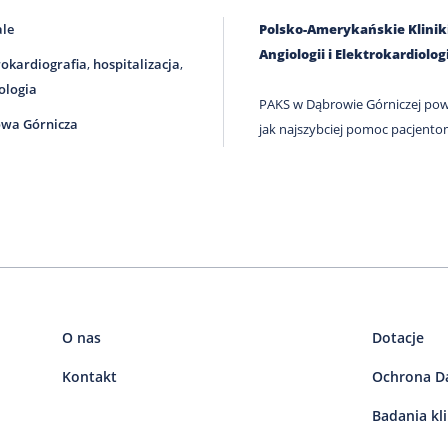
ale
Polsko-Amerykańskie Kliniki 
Angiologii i Elektrokardiologi
rokardiografia
,
hospitalizacja
,
ologia
PAKS w Dąbrowie Górniczej pows
wa Górnicza
jak najszybciej pomoc pacjento
O nas
Dotacje
Kontakt
Ochrona D
Badania kl