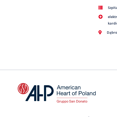
Szpit
elekt
kardi
Dąbro