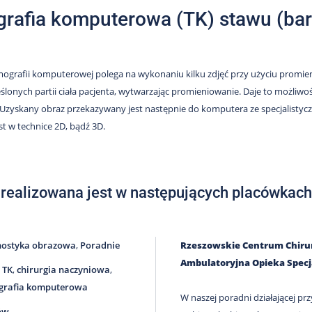
rafia komputerowa (TK) stawu (bark,
ografii komputerowej polega na wykonaniu kilku zdjęć przy użyciu promie
eślonych partii ciała pacjenta, wytwarzając promieniowanie. Daje to możliw
Uzyskany obraz przekazywany jest następnie do komputera ze specjalisty
st w technice 2D, bądź 3D.
 realizowana jest w następujących placówkach
nostyka obrazowa
,
Poradnie
Rzeszowskie Centrum Chirur
Ambulatoryjna Opieka Specj
 TK
,
chirurgia naczyniowa
,
grafia komputerowa
W naszej poradni działającej prz
ów