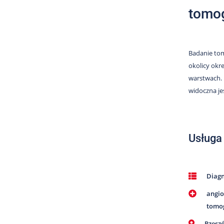
tomog
Badanie tom
okolicy okr
warstwach. 
widoczna je
Usługa
Diag
angio
tomo
Rzesz