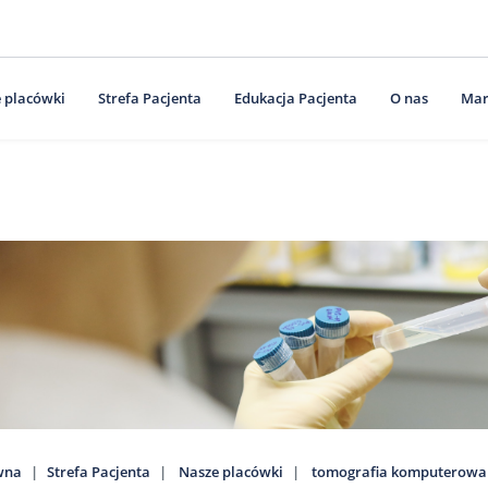
 placówki
Strefa Pacjenta
Edukacja Pacjenta
O nas
Mar
wna
Strefa Pacjenta
Nasze placówki
tomografia komputerowa (T