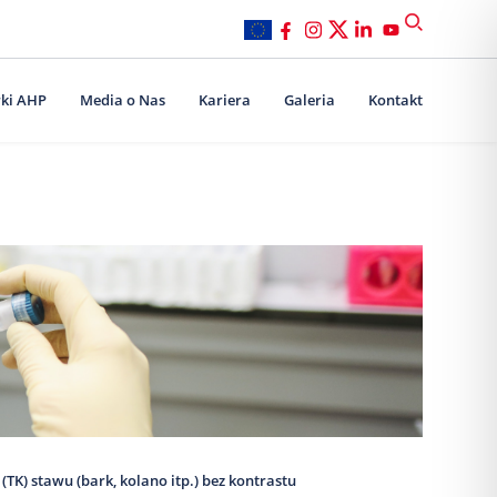
ki AHP
Media o Nas
Kariera
Galeria
Kontakt
K) stawu (bark, kolano itp.) bez kontrastu