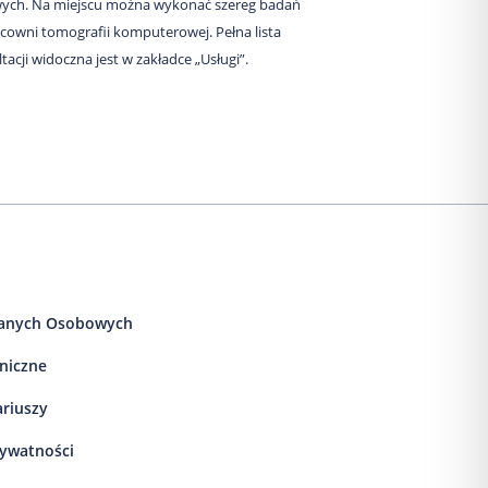
wych. Na miejscu można wykonać szereg badań
cowni tomografii komputerowej. Pełna lista
acji widoczna jest w zakładce „Usługi”.
anych Osobowych
iniczne
ariuszy
rywatności