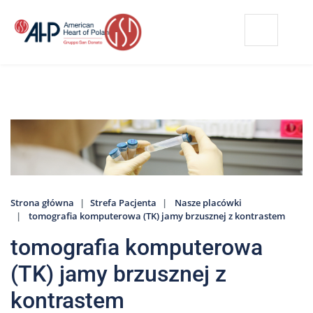
Przejdź
Wyszukiwarka
Kontakt
do
treści
Nasze
placówki
Strefa
Pacjenta
Edukacja
Pacjenta
Strona główna
Strefa Pacjenta
Nasze placówki
O
tomografia komputerowa (TK) jamy brzusznej z kontrastem
nas
tomografia komputerowa
Marki
AHP
(TK) jamy brzusznej z
Media
kontrastem
o