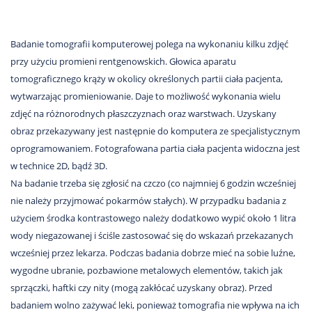
Nas
Kariera
Badanie tomografii komputerowej polega na wykonaniu kilku zdjęć
Galeria
przy użyciu promieni rentgenowskich. Głowica aparatu
tomograficznego krąży w okolicy określonych partii ciała pacjenta,
Kontakt
wytwarzając promieniowanie. Daje to możliwość wykonania wielu
zdjęć na różnorodnych płaszczyznach oraz warstwach. Uzyskany
obraz przekazywany jest następnie do komputera ze specjalistycznym
801
oprogramowaniem. Fotografowana partia ciała pacjenta widoczna jest
502
302
w technice 2D, bądź 3D.
Na badanie trzeba się zgłosić na czczo (co najmniej 6 godzin wcześniej
nie należy przyjmować pokarmów stałych). W przypadku badania z
użyciem środka kontrastowego należy dodatkowo wypić około 1 litra
wody niegazowanej i ściśle zastosować się do wskazań przekazanych
wcześniej przez lekarza. Podczas badania dobrze mieć na sobie luźne,
wygodne ubranie, pozbawione metalowych elementów, takich jak
sprzączki, haftki czy nity (mogą zakłócać uzyskany obraz). Przed
badaniem wolno zażywać leki, ponieważ tomografia nie wpływa na ich