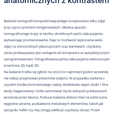
anatomicznych z kontrastem
Nas
Kariera
Badanie tomografii komputerowej polega na wykonaniu kilku zdjęć
Galeria
przy użyciu promieni rentgenowskich. Głowica aparatu
Kontakt
tomograficznego krąży w okolicy określonych partii ciała pacjenta,
wytwarzając promieniowanie. Daje to możliwość wykonania wielu
zdjęć na różnorodnych płaszczyznach oraz warstwach. Uzyskany
801
obraz przekazywany jest następnie do komputera ze specjalistycznym
502
oprogramowaniem. Fotografowana partia ciała pacjenta widoczna jest
302
w technice 2D, bądź 3D.
Na badanie trzeba się zgłosić na czczo (co najmniej 6 godzin wcześniej
nie należy przyjmować pokarmów stałych). W przypadku badania z
użyciem środka kontrastowego należy dodatkowo wypić około 1 litra
wody niegazowanej i ściśle zastosować się do wskazań przekazanych
wcześniej przez lekarza. Podczas badania dobrze mieć na sobie luźne,
wygodne ubranie, pozbawione metalowych elementów, takich jak
sprzączki, haftki czy nity (mogą zakłócać uzyskany obraz). Przed