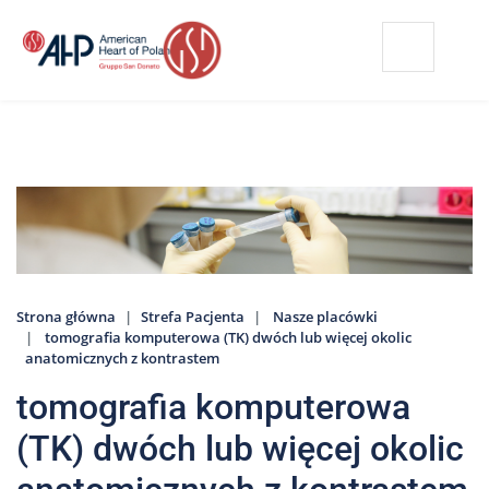
Przejdź
Wyszukiwarka
Kontakt
do
treści
Nasze
placówki
Strefa
Pacjenta
Edukacja
Pacjenta
Strona główna
Strefa Pacjenta
Nasze placówki
O
tomografia komputerowa (TK) dwóch lub więcej okolic
nas
anatomicznych z kontrastem
Marki
tomografia komputerowa
AHP
(TK) dwóch lub więcej okolic
Media
o