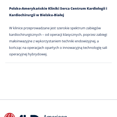
Polsko-Amerykańskie Kliniki Serca Centrum Kardiologii i
Kardiochirurgii w Bielsku-Białej
W klinice przeprowadzane jest szerokie spektrum zabiegów
kardiochirurgicznych – od operacji klasycznych, poprzez zabiegi
małoinwazyjne z wykorzystaniem techniki endowizyjnej, a
kończąc na operacjach opartych o innowacyjną technologię sali
operacyjnej hybrydowej.