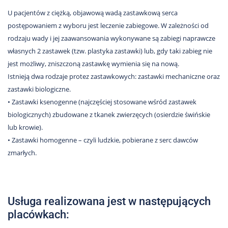
Nas
U pacjentów z ciężką, objawową wadą zastawkową serca
Kariera
postępowaniem z wyboru jest leczenie zabiegowe. W zależności od
rodzaju wady i jej zaawansowania wykonywane są zabiegi naprawcze
Galeria
własnych 2 zastawek (tzw. plastyka zastawki) lub, gdy taki zabieg nie
Kontakt
jest możliwy, zniszczoną zastawkę wymienia się na nową.
Istnieją dwa rodzaje protez zastawkowych: zastawki mechaniczne oraz
zastawki biologiczne.
801
• Zastawki ksenogenne (najczęściej stosowane wśród zastawek
502
biologicznych) zbudowane z tkanek zwierzęcych (osierdzie świńskie
302
lub krowie).
• Zastawki homogenne – czyli ludzkie, pobierane z serc dawców
zmarłych.
Usługa realizowana jest w następujących
placówkach: