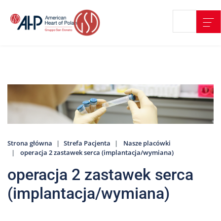
Przejdź
Wyszukiwarka
Kontakt
do
treści
Nasze
placówki
Strefa
Pacjenta
Edukacja
Pacjenta
Strona główna
Strefa Pacjenta
Nasze placówki
O
operacja 2 zastawek serca (implantacja/wymiana)
nas
operacja 2 zastawek serca
Marki
AHP
(implantacja/wymiana)
Media
o